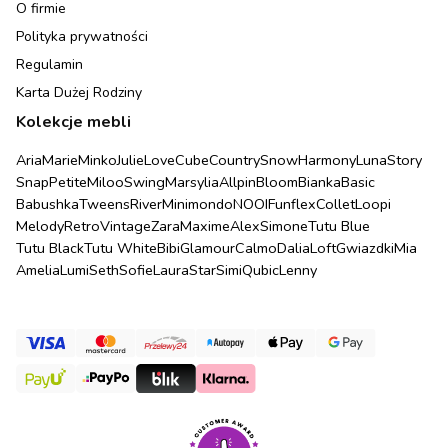
O firmie
Polityka prywatności
Regulamin
Karta Dużej Rodziny
Kolekcje mebli
Aria
Marie
Minko
Julie
Love
Cube
Country
Snow
Harmony
Luna
Story
Snap
Petite
Miloo
Swing
Marsylia
Allpin
Bloom
Bianka
Basic
Babushka
Tweens
River
Minimondo
NOOI
Funflex
Collet
Loopi
Melody
Retro
Vintage
Zara
Maxime
Alex
Simone
Tutu Blue
Tutu Black
Tutu White
Bibi
Glamour
Calmo
Dalia
Loft
Gwiazdki
Mia
Amelia
Lumi
Seth
Sofie
Laura
Star
Simi
Qubic
Lenny