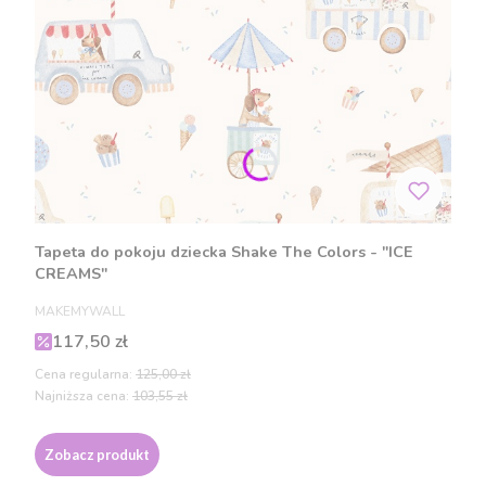
Tapeta do pokoju dziecka Shake The Colors - "ICE
CREAMS"
PRODUCENT
MAKEMYWALL
Cena promocyjna
117,50 zł
Cena regularna:
125,00 zł
Najniższa cena:
103,55 zł
Zobacz produkt