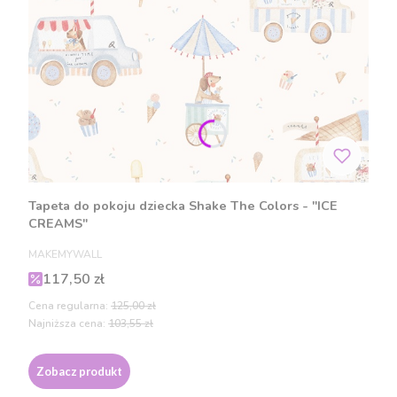
Tapeta do pokoju dziecka Shake The Colors - "ICE
CREAMS"
PRODUCENT
MAKEMYWALL
Cena promocyjna
117,50 zł
Cena regularna:
125,00 zł
Najniższa cena:
103,55 zł
Zobacz produkt