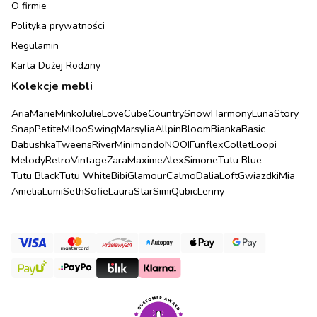
O firmie
Polityka prywatności
Regulamin
Karta Dużej Rodziny
Kolekcje mebli
Aria
Marie
Minko
Julie
Love
Cube
Country
Snow
Harmony
Luna
Story
Snap
Petite
Miloo
Swing
Marsylia
Allpin
Bloom
Bianka
Basic
Babushka
Tweens
River
Minimondo
NOOI
Funflex
Collet
Loopi
Melody
Retro
Vintage
Zara
Maxime
Alex
Simone
Tutu Blue
Tutu Black
Tutu White
Bibi
Glamour
Calmo
Dalia
Loft
Gwiazdki
Mia
Amelia
Lumi
Seth
Sofie
Laura
Star
Simi
Qubic
Lenny