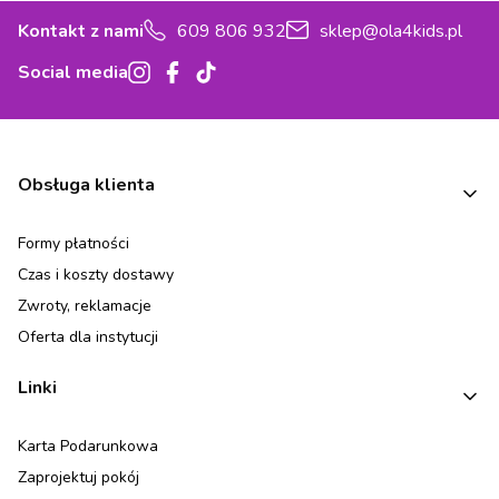
Kontakt z nami
609 806 932
sklep@ola4kids.pl
Social media
Linki w stopce
Obsługa klienta
Formy płatności
Czas i koszty dostawy
Zwroty, reklamacje
Oferta dla instytucji
Linki
Karta Podarunkowa
Zaprojektuj pokój