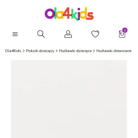
Produkty
Otwórz wyszukiwarkę
Ola4Kids
Pokoik dziecięcy
Huśtawki dziecięce
Huśtawki drewniane