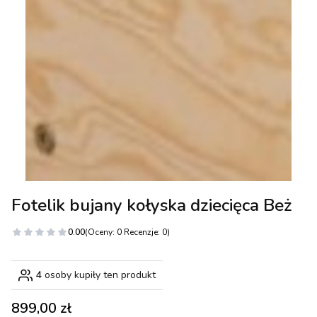
Fotelik bujany kołyska dziecięca Beż
0.00
(Oceny: 0 Recenzje: 0)
4
osoby kupiły ten produkt
Cena
899,00 zł