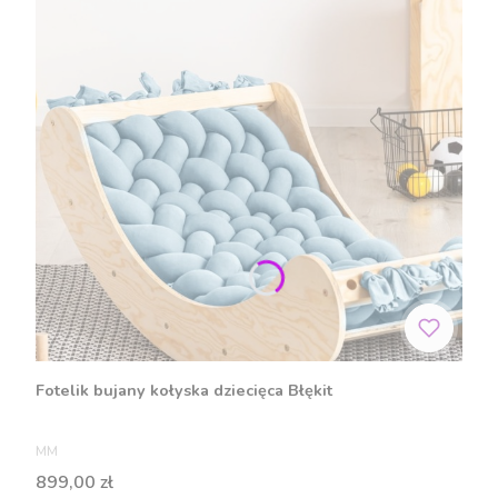
Fotelik bujany kołyska dziecięca Błękit
PRODUCENT
MM
Cena
899,00 zł