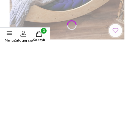
Produkty w koszyku: 0. Zobacz szczegóły
Koszyk
Menu
Zaloguj się
Fotelik bujany kołyska dziecięca Granat
PRODUCENT
MM
Cena
899,00 zł
Do koszyka