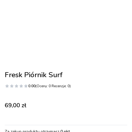
Fresk Piórnik Surf
0.00
(Oceny: 0 Recenzje: 0)
Cena
69,00 zł
Za zakup produktu otrzymasz
0 pkt
.