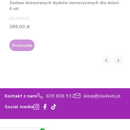
Zestaw drewnianych dysków sensorycznych dla dzieci
4 szt
PRODUCENT
ENCE PENCE
Cena
389,00 zł
Do koszyka
Kontakt z nami
609 806 932
sklep@ola4kids.pl
Social media