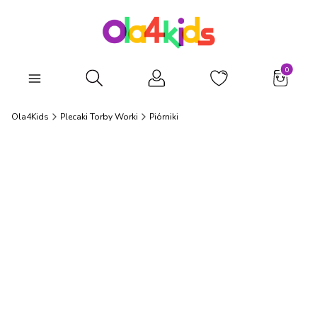
Produkty
Otwórz wyszukiwarkę
Ola4Kids
Plecaki Torby Worki
Piórniki