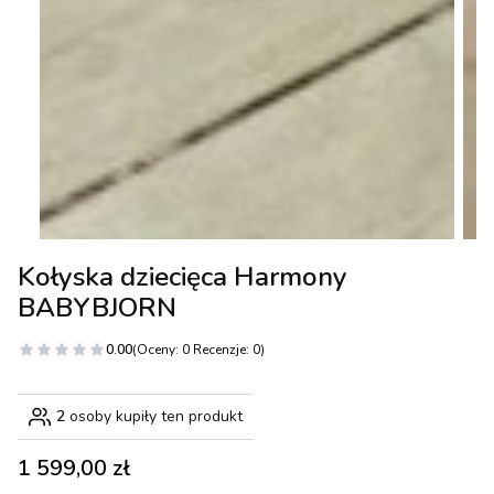
Kołyska dziecięca Harmony
BABYBJORN
0.00
(Oceny: 0 Recenzje: 0)
2
osoby kupiły ten produkt
Cena
1 599,00 zł