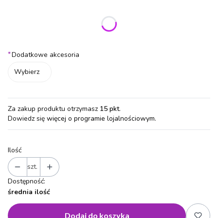
Wybierz wariant produktu:
Poszczególne warianty mogą różnić się ceną
*
Dodatkowe akcesoria
Wybierz
Za zakup produktu otrzymasz
15 pkt
.
Dowiedz się
więcej o programie lojalnościowym.
Ilość
szt.
Dostępność:
średnia ilość
Dodaj do koszyka