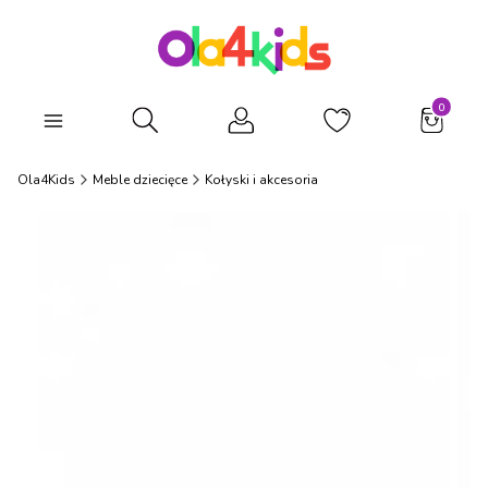
Produkty
Otwórz wyszukiwarkę
Ola4Kids
Meble dziecięce
Kołyski i akcesoria