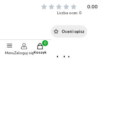
0.00
Liczba ocen: 0
Oceń i opisz
Produkty w koszyku: 0. Zobacz szczegóły
Koszyk
Menu
Zaloguj się
Polecane produkty
-15%
OKAZJA
BESTSELLER