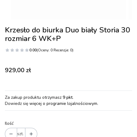
Krzesło do biurka Duo biały Storia 30
rozmiar 6 WK+P
0.00
(Oceny: 0 Recenzje: 0)
Cena
929,00 zł
Za zakup produktu otrzymasz
9 pkt
.
Dowiedz się
więcej o programie lojalnościowym.
Ilość
szt.