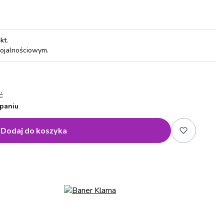
pkt
.
lojalnościowym.
:
paniu
Dodaj do koszyka