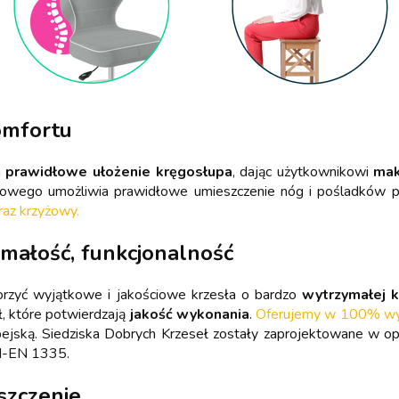
omfortu
a
prawidłowe ułożenie kręgosłupa
, dając użytkownikowi
mak
wiowego umożliwia prawidłowe umieszczenie nóg i pośladków 
raz krzyżowy.
ymałość, funkcjonalność
orzyć wyjątkowe i jakościowe krzesła o bardzo
wytrzymałej k
ł, które potwierdzają
jakość wykonania
.
Oferujemy w 100% wyso
pejską. Siedziska Dobrych Krzeseł zostały zaprojektowane w 
N-EN 1335.
szczenie