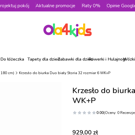
rojektuj pokój
Aktualne promocje
Raty 0%
Opinie Googl
Do łóżeczka
Tapety dla dzieci
Zabawki dla dzieci
Rowerki i Hulajnogi
Wózki 
- 180 cm)
Krzesło do biurka Duo biały Storia 32 rozmiar 6 WK+P
Krzesło do biurka
WK+P
0.00
(Oceny: 0 Recenzje:
Cena
929,00 zł