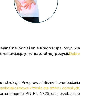
symalne odciążenie kręgosłupa
. Wypukła
pozostawiając je w
naturalnej pozycji.
Dobre
onstrukcji.
Przeprowadziliśmy liczne badania
kojakościowe krzesła dla dzieci i dorosłych
.
oparciu o normę PN-EN 1729 oraz przebadane