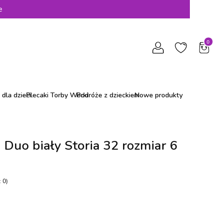
e
Produ
dla dzieci
Plecaki Torby Worki
Podróże z dzieckiem
Nowe produkty
 Duo biały Storia 32 rozmiar 6
 0)