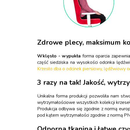
Zdrowe plecy, maksimum k
Wklęsło - wypukła
forma oparcia zapewni
część siedziska na wysokości odcinka lędź
Krzesło dba o odcinek piersiowy, lędźwiowy o
3 razy na tak! Jakość, wytrz
Unikalna forma produkcji pozwoliła nam stw
wytrzymałościowe wszystkich kolekcji krzese
Produkcja odbywa się zgodnie z normą euro
pod kątem wytrzymałości zgodnie z normą P
Odporna tkanina i łatwe czy