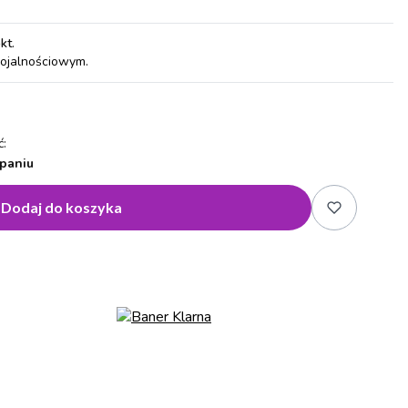
pkt
.
lojalnościowym.
:
paniu
Dodaj do koszyka