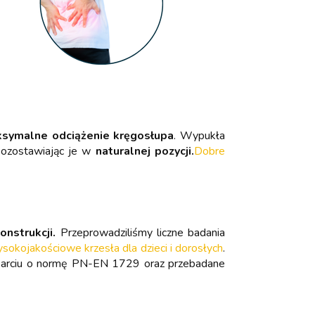
symalne odciążenie kręgosłupa
. Wypukła
pozostawiając je w
naturalnej pozycji.
Dobre
onstrukcji.
Przeprowadziliśmy liczne badania
kojakościowe krzesła dla dzieci i dorosłych
.
oparciu o normę PN-EN 1729 oraz przebadane