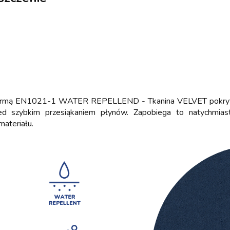
z normą EN1021-1 WATER REPELLEND - Tkanina VELVET pokryta
ed szybkim przesiąkaniem płynów. Zapobiega to natychmia
materiału.