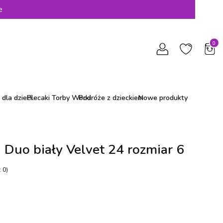
e
Produ
dla dzieci
Plecaki Torby Worki
Podróże z dzieckiem
Nowe produkty
a Duo biały Velvet 24 rozmiar 6
 0)