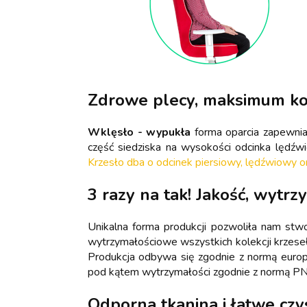
Zdrowe plecy, maksimum k
Wklęsło - wypukła
forma oparcia zapewni
część siedziska na wysokości odcinka lędź
Krzesło dba o odcinek piersiowy, lędźwiowy o
3 razy na tak! Jakość, wytrz
Unikalna forma produkcji pozwoliła nam stw
wytrzymałościowe wszystkich kolekcji krzese
Produkcja odbywa się zgodnie z normą euro
pod kątem wytrzymałości zgodnie z normą P
Odporna tkanina i łatwe czy