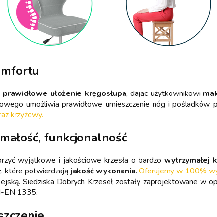
omfortu
a
prawidłowe ułożenie kręgosłupa
, dając użytkownikowi
mak
wiowego umożliwia prawidłowe umieszczenie nóg i pośladków 
raz krzyżowy.
ymałość, funkcjonalność
orzyć wyjątkowe i jakościowe krzesła o bardzo
wytrzymałej k
ł, które potwierdzają
jakość wykonania
.
Oferujemy w 100% wyso
pejską. Siedziska Dobrych Krzeseł zostały zaprojektowane w 
N-EN 1335.
szczenie