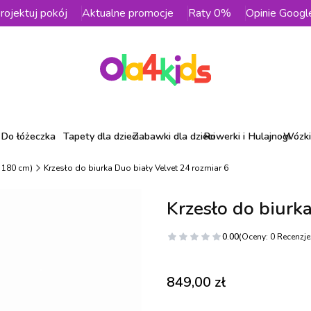
rojektuj pokój
Aktualne promocje
Raty 0%
Opinie Googl
Do łóżeczka
Tapety dla dzieci
Zabawki dla dzieci
Rowerki i Hulajnogi
Wózki 
- 180 cm)
Krzesło do biurka Duo biały Velvet 24 rozmiar 6
Krzesło do biurk
0.00
(Oceny: 0 Recenzje:
Cena
849,00 zł