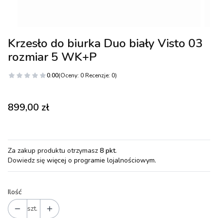
Krzesło do biurka Duo biały Visto 03
rozmiar 5 WK+P
0.00
(Oceny: 0 Recenzje: 0)
Cena
899,00 zł
Za zakup produktu otrzymasz
8 pkt
.
Dowiedz się
więcej o programie lojalnościowym.
Ilość
szt.