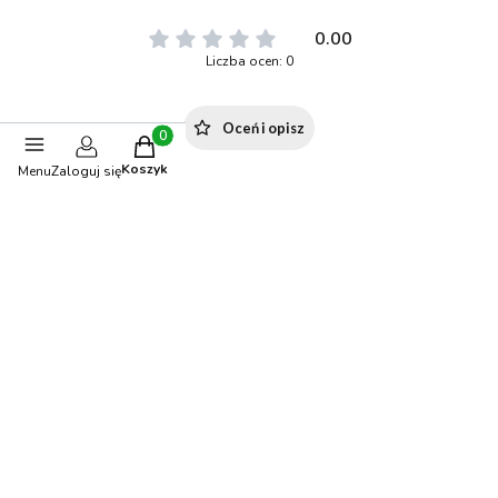
0.00
Liczba ocen: 0
Oceń i opisz
Produkty w koszyku: 0. Zobacz szczegóły
Koszyk
Menu
Zaloguj się
Polecane produkty