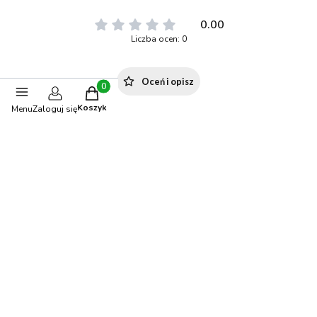
0.00
Liczba ocen: 0
Oceń i opisz
Produkty w koszyku: 0. Zobacz szczegóły
Koszyk
Menu
Zaloguj się
Polecane produkty
BESTSELLER