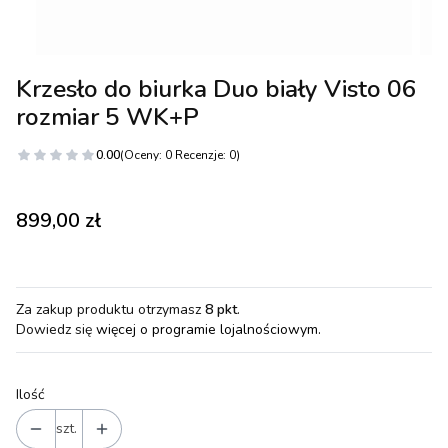
Krzesło do biurka Duo biały Visto 06
rozmiar 5 WK+P
0.00
(Oceny: 0 Recenzje: 0)
Cena
899,00 zł
Za zakup produktu otrzymasz
8 pkt
.
Dowiedz się
więcej o programie lojalnościowym.
Ilość
szt.