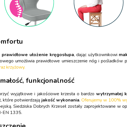
omfortu
a
prawidłowe ułożenie kręgosłupa
, dając użytkownikowi
mak
wiowego umożliwia prawidłowe umieszczenie nóg i pośladków 
raz krzyżowy.
ymałość, funkcjonalność
orzyć wyjątkowe i jakościowe krzesła o bardzo
wytrzymałej k
ł, które potwierdzają
jakość wykonania
.
Oferujemy w 100% wyso
pejską. Siedziska Dobrych Krzeseł zostały zaprojektowane w 
N-EN 1335.
szczenie