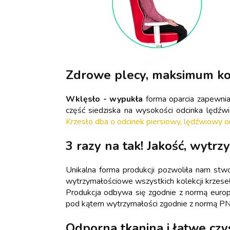
Zdrowe plecy, maksimum k
Wklęsło - wypukła
forma oparcia zapewni
część siedziska na wysokości odcinka lędź
Krzesło dba o odcinek piersiowy, lędźwiowy o
3 razy na tak! Jakość, wytrz
Unikalna forma produkcji pozwoliła nam stw
wytrzymałościowe wszystkich kolekcji krzese
Produkcja odbywa się zgodnie z normą euro
pod kątem wytrzymałości zgodnie z normą P
Odporna tkanina i łatwe czy