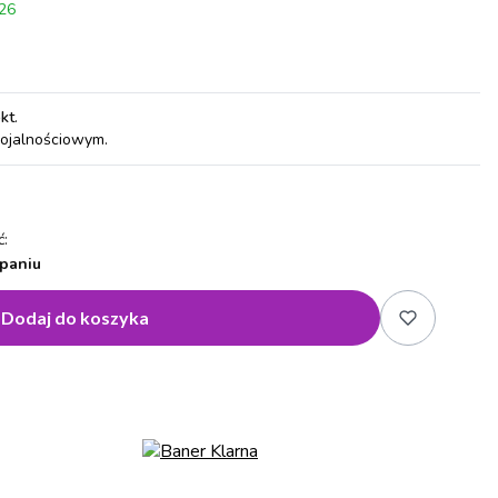
026
pkt
.
lojalnościowym.
:
paniu
Dodaj do koszyka