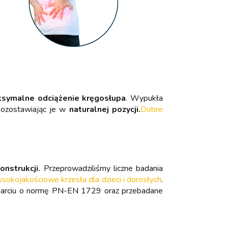
symalne odciążenie kręgosłupa
. Wypukła
pozostawiając je w
naturalnej pozycji.
Dobre
onstrukcji.
Przeprowadziliśmy liczne badania
kojakościowe krzesła dla dzieci i dorosłych
.
oparciu o normę PN-EN 1729 oraz przebadane