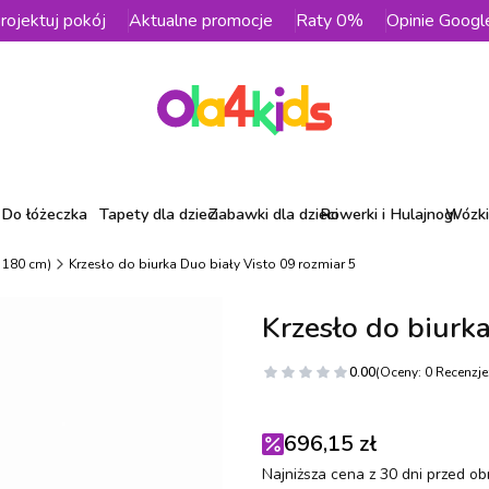
rojektuj pokój
Aktualne promocje
Raty 0%
Opinie Googl
Do łóżeczka
Tapety dla dzieci
Zabawki dla dzieci
Rowerki i Hulajnogi
Wózki 
- 180 cm)
Krzesło do biurka Duo biały Visto 09 rozmiar 5
Krzesło do biurk
0.00
(Oceny: 0 Recenzje:
696,15 zł
Najniższa cena z 30 dni przed ob