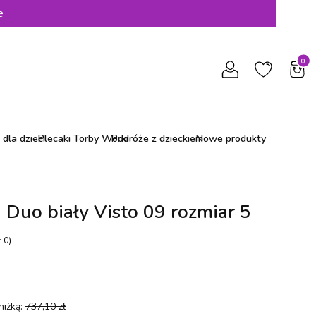
e
Produ
dla dzieci
Plecaki Torby Worki
Podróże z dzieckiem
Nowe produkty
a Duo biały Visto 09 rozmiar 5
 0)
niżką:
737,10 zł