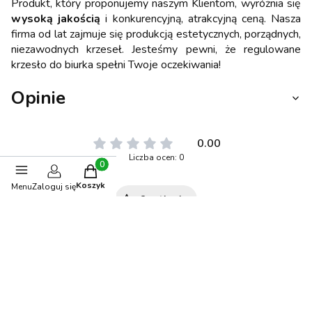
Produkt, który proponujemy naszym Klientom, wyróżnia się
wysoką jakością
i konkurencyjną, atrakcyjną ceną. Nasza
firma od lat zajmuje się produkcją estetycznych, porządnych,
niezawodnych krzeseł. Jesteśmy pewni, że regulowane
krzesło do biurka spełni Twoje oczekiwania!
Opinie
0.00
Liczba ocen: 0
Produkty w koszyku: 0. Zobacz szczegóły
Koszyk
Menu
Zaloguj się
Oceń i opisz
Polecane produkty