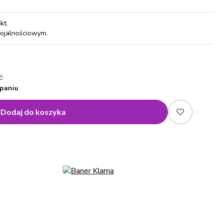
pkt
.
lojalnościowym.
:
paniu
Dodaj do koszyka