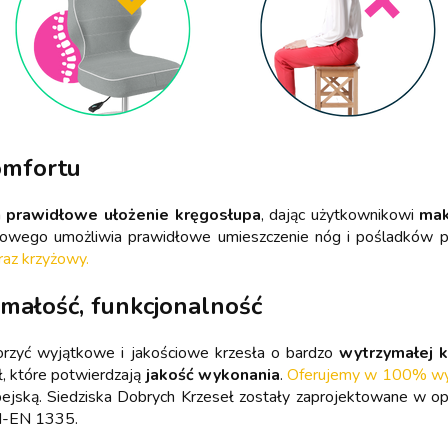
omfortu
a
prawidłowe ułożenie kręgosłupa
, dając użytkownikowi
mak
wiowego umożliwia prawidłowe umieszczenie nóg i pośladków 
raz krzyżowy.
ymałość, funkcjonalność
orzyć wyjątkowe i jakościowe krzesła o bardzo
wytrzymałej k
ł, które potwierdzają
jakość wykonania
.
Oferujemy w 100% wyso
pejską. Siedziska Dobrych Krzeseł zostały zaprojektowane w 
N-EN 1335.