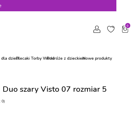
e
Produ
dla dzieci
Plecaki Torby Worki
Podróże z dzieckiem
Nowe produkty
a Duo szary Visto 07 rozmiar 5
 0)