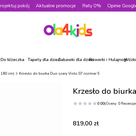
rojektuj pokój
Aktualne promocje
Raty 0%
Opinie Googl
Do łóżeczka
Tapety dla dzieci
Zabawki dla dzieci
Rowerki i Hulajnogi
Wózki 
- 180 cm)
Krzesło do biurka Duo szary Visto 07 rozmiar 5
Krzesło do biurk
0.00
(Oceny: 0 Recenzje:
Cena
819,00 zł