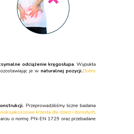
symalne odciążenie kręgosłupa
. Wypukła
pozostawiając je w
naturalnej pozycji.
Dobre
onstrukcji.
Przeprowadziliśmy liczne badania
kojakościowe krzesła dla dzieci i dorosłych
.
oparciu o normę PN-EN 1729 oraz przebadane