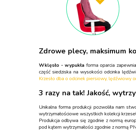
Zdrowe plecy, maksimum k
Wklęsło - wypukła
forma oparcia zapewni
część siedziska na wysokości odcinka lędź
Krzesło dba o odcinek piersiowy, lędźwiowy o
3 razy na tak! Jakość, wytrz
Unikalna forma produkcji pozwoliła nam stw
wytrzymałościowe wszystkich kolekcji krzese
Produkcja odbywa się zgodnie z normą euro
pod kątem wytrzymałości zgodnie z normą P