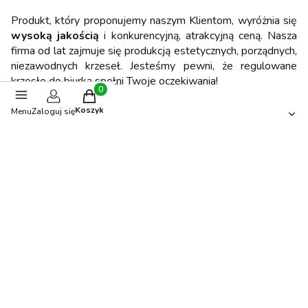
Produkt, który proponujemy naszym Klientom, wyróżnia się
wysoką jakością
i konkurencyjną, atrakcyjną ceną. Nasza
firma od lat zajmuje się produkcją estetycznych, porządnych,
niezawodnych krzeseł. Jesteśmy pewni, że regulowane
krzesło do biurka spełni Twoje oczekiwania!
Produkty w koszyku: 0. Zobacz szczegóły
Opinie
Koszyk
Menu
Zaloguj się
0.00
Liczba ocen: 0
Oceń i opisz
Polecane produkty