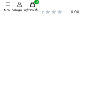
Produkty w koszyku: 0. Zobacz szczegóły
Koszyk
Menu
Zaloguj się
0.00
Liczba ocen: 0
Oceń i opisz
Polecane produkty
-15%
OKAZJA