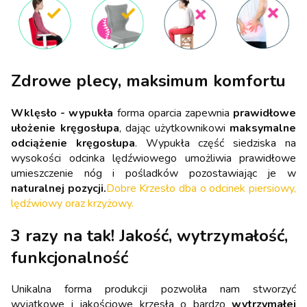
Zdrowe plecy, maksimum komfortu
Wklęsło - wypukła
forma oparcia zapewnia
prawidłowe
ułożenie kręgosłupa
, dając użytkownikowi
maksymalne
odciążenie kręgosłupa
. Wypukła część siedziska na
wysokości odcinka lędźwiowego umożliwia prawidłowe
umieszczenie nóg i pośladków pozostawiając je w
naturalnej pozycji.
Dobre Krzesło dba o odcinek piersiowy,
lędźwiowy oraz krzyżowy.
3 razy na tak! Jakość, wytrzymałość,
funkcjonalność
Unikalna forma produkcji pozwoliła nam stworzyć
wyjątkowe i jakościowe krzesła o bardzo
wytrzymałej