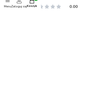
Produkty w koszyku: 0. Zobacz szczegóły
Koszyk
0.00
Menu
Zaloguj się
Liczba ocen: 0
Oceń i opisz
Polecane produkty
-15%
OKAZJA