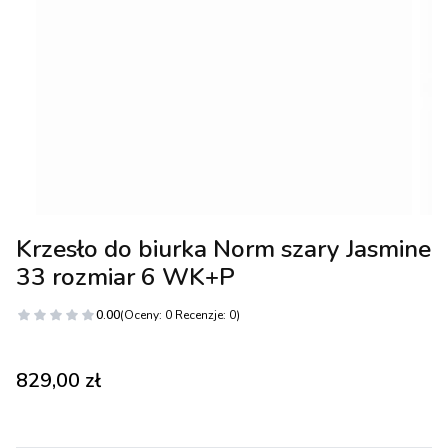
Krzesło do biurka Norm szary Jasmine
33 rozmiar 6 WK+P
0.00
(Oceny: 0 Recenzje: 0)
Cena
829,00 zł