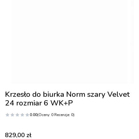
Krzesło do biurka Norm szary Velvet
24 rozmiar 6 WK+P
0.00
(Oceny: 0 Recenzje: 0)
Cena
829,00 zł