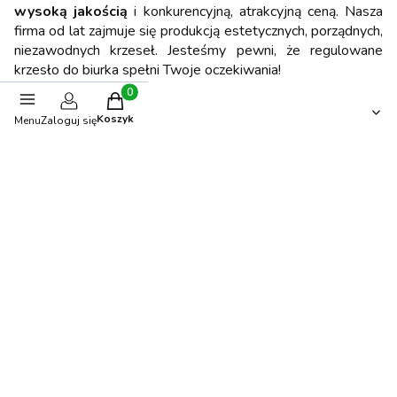
wysoką jakością
i konkurencyjną, atrakcyjną ceną. Nasza
firma od lat zajmuje się produkcją estetycznych, porządnych,
niezawodnych krzeseł. Jesteśmy pewni, że regulowane
krzesło do biurka spełni Twoje oczekiwania!
Produkty w koszyku: 0. Zobacz szczegóły
Opinie
Koszyk
Menu
Zaloguj się
0.00
Liczba ocen: 0
Oceń i opisz
Polecane produkty
-15%
OKAZJA