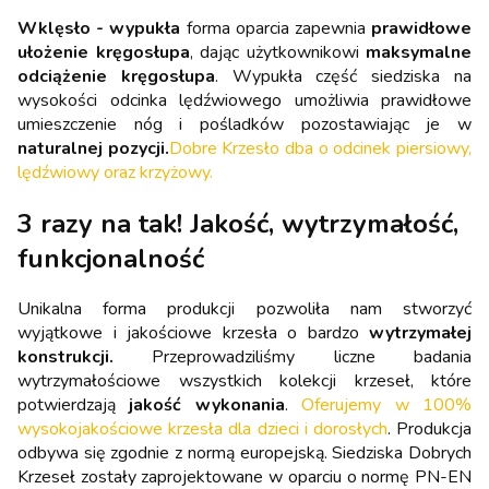
Wklęsło - wypukła
forma oparcia zapewnia
prawidłowe
ułożenie kręgosłupa
, dając użytkownikowi
maksymalne
odciążenie kręgosłupa
. Wypukła część siedziska na
wysokości odcinka lędźwiowego umożliwia prawidłowe
umieszczenie nóg i pośladków pozostawiając je w
naturalnej pozycji.
Dobre Krzesło dba o odcinek piersiowy,
lędźwiowy oraz krzyżowy.
3 razy na tak! Jakość, wytrzymałość,
funkcjonalność
Unikalna forma produkcji pozwoliła nam stworzyć
wyjątkowe i jakościowe krzesła o bardzo
wytrzymałej
konstrukcji.
Przeprowadziliśmy liczne badania
wytrzymałościowe wszystkich kolekcji krzeseł, które
potwierdzają
jakość wykonania
.
Oferujemy w 100%
wysokojakościowe krzesła dla dzieci i dorosłych
. Produkcja
odbywa się zgodnie z normą europejską. Siedziska Dobrych
Krzeseł zostały zaprojektowane w oparciu o normę PN-EN