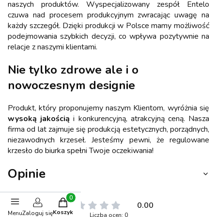
naszych produktów. Wyspecjalizowany zespół Entelo
czuwa nad procesem produkcyjnym zwracając uwagę na
każdy szczegół. Dzięki produkcji w Polsce mamy możliwość
podejmowania szybkich decyzji, co wpływa pozytywnie na
relacje z naszymi klientami.
Nie tylko zdrowe ale i o
nowoczesnym designie
Produkt, który proponujemy naszym Klientom, wyróżnia się
wysoką jakością
i konkurencyjną, atrakcyjną ceną. Nasza
firma od lat zajmuje się produkcją estetycznych, porządnych,
niezawodnych krzeseł. Jesteśmy pewni, że regulowane
krzesło do biurka spełni Twoje oczekiwania!
Opinie
Produkty w koszyku: 0. Zobacz szczegóły
0.00
Koszyk
Menu
Zaloguj się
Liczba ocen: 0