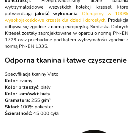
konstrukcji.
Przeprowadziliśmy liczne badania
wytrzymałościowe wszystkich kolekcji krzeseł, które
potwierdzają
jakość wykonania
.
Oferujemy w 100%
wysokojakościowe krzesła dla dzieci i dorosłych
. Produkcja
odbywa się zgodnie z normą europejską. Siedziska Dobrych
Krzeseł zostały zaprojektowane w oparciu o normę PN-EN
1729 oraz przebadane pod kątem wytrzymałości zgodnie z
normą PN-EN 1335.
Odporna tkanina i łatwe czyszczenie
Specyfikacja tkaniny Visto
Kolor:
czarny
Kolor przeszyć:
biały
Kolor lamówki:
biały
Gramatura:
255 g/m²
Skład:
100% poliester
Ścieralność:
45 000 cykli