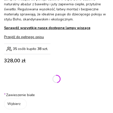
naturalny abażur z bawełny i juty zapewnia ciepłe, przytulne
światło. Regulowana wysokość, łatwy montaż i bezpieczne
materiały sprawiają, że idealnie pasuje do dziecięcego pokoju w
stylu Boho, skandynawskim i ekologicznym.
Sprawdź wszystkie nasze dostępne lampy wiszące
Przejdź do pełnego opisu
35
osób kupiło
38 szt.
Cena
328,00 zł
Wybierz wariant produktu:
Poszczególne warianty mogą różnić się ceną
*
Zawieszenie białe
Wybierz