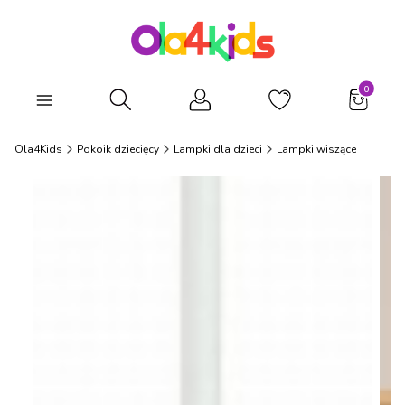
Produkty
Otwórz wyszukiwarkę
Ola4Kids
Pokoik dziecięcy
Lampki dla dzieci
Lampki wiszące