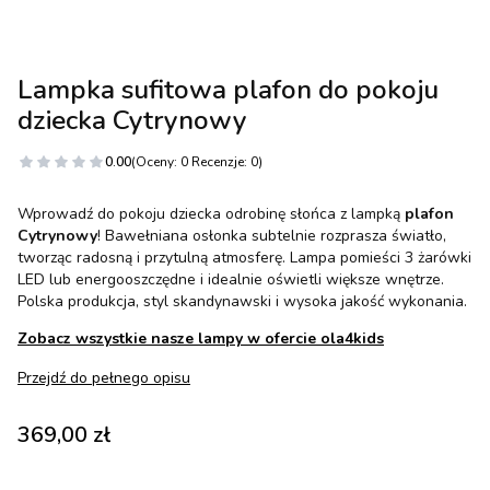
Lampka sufitowa plafon do pokoju
dziecka Cytrynowy
0.00
(Oceny: 0 Recenzje: 0)
Wprowadź do pokoju dziecka odrobinę słońca z lampką
plafon
Cytrynowy
! Bawełniana osłonka subtelnie rozprasza światło,
tworząc radosną i przytulną atmosferę. Lampa pomieści 3 żarówki
LED lub energooszczędne i idealnie oświetli większe wnętrze.
Polska produkcja, styl skandynawski i wysoka jakość wykonania.
Zobacz wszystkie nasze lampy w ofercie ola4kids
Przejdź do pełnego opisu
Cena
369,00 zł