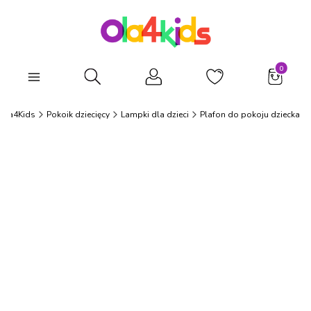
Produkty
Otwórz wyszukiwarkę
Ola4Kids
Pokoik dziecięcy
Lampki dla dzieci
Plafon do pokoju dziecka