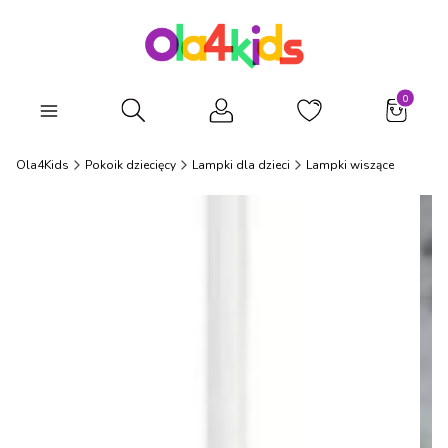
Produkty
Otwórz wyszukiwarkę
Ola4Kids
Pokoik dziecięcy
Lampki dla dzieci
Lampki wiszące