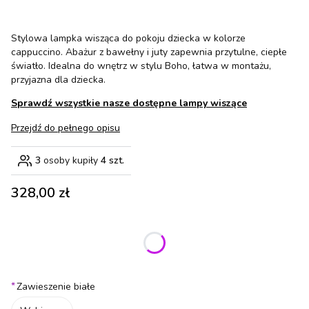
Stylowa lampka wisząca do pokoju dziecka w kolorze
cappuccino. Abażur z bawełny i juty zapewnia przytulne, ciepłe
światło. Idealna do wnętrz w stylu Boho, łatwa w montażu,
przyjazna dla dziecka.
Sprawdź wszystkie nasze dostępne lampy wiszące
Przejdź do pełnego opisu
3
osoby kupiły
4 szt.
Cena
328,00 zł
Wybierz wariant produktu:
Poszczególne warianty mogą różnić się ceną
*
Zawieszenie białe