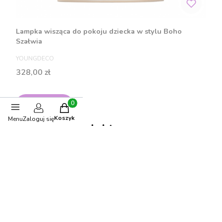
Lampka wisząca do pokoju dziecka w stylu Boho
Szałwia
PRODUCENT
YOUNGDECO
Cena
328,00 zł
Zobacz produkt
Produkty w koszyku: 0. Zobacz szczegóły
Koszyk
Menu
Zaloguj się
Polecane produkty
-10%
OKAZJA