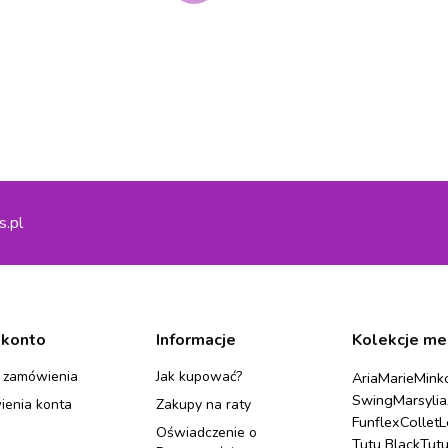
s.pl
 konto
Informacje
Kolekcje me
 zamówienia
Jak kupować?
Aria
Marie
Mink
Swing
Marsylia
ienia konta
Zakupy na raty
Funflex
Collet
L
Oświadczenie o
Tutu Black
Tut