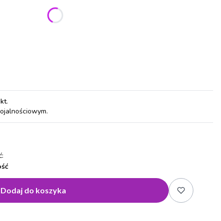
ić się ceną
pkt
.
lojalnościowym.
:
ość
Dodaj do koszyka