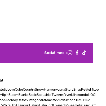
Social media
bli
o
Julie
Love
Cube
Country
Snow
Harmony
Luna
Story
Snap
Petite
Miloo
Allpin
Bloom
Bianka
Basic
Babushka
Tweens
River
Minimondo
NOOI
oopi
Melody
Retro
Vintage
Zara
Maxime
Alex
Simone
Tutu Blue
u White
Bibi
Glamour
Calmo
Dalia
Loft
Gwiazdki
Mia
Amelia
Lumi
Seth