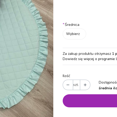
Wybierz wariant produktu:
Poszczególne warianty mogą różn
*
Średnica
Wybierz
Za zakup produktu otrzymasz
1 
Dowiedz się
więcej o programie 
Ilość
Dostępność
szt.
średnia il