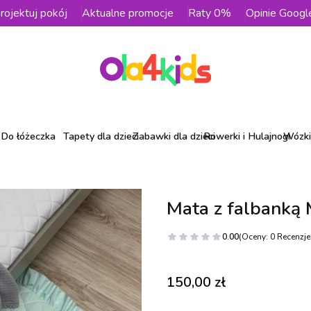
rojektuj pokój
Aktualne promocje
Raty 0%
Opinie Googl
Do łóżeczka
Tapety dla dzieci
Zabawki dla dzieci
Rowerki i Hulajnogi
Wózki 
Mata z falbanką
0.00
(Oceny: 0 Recenzje:
Cena
150,00 zł