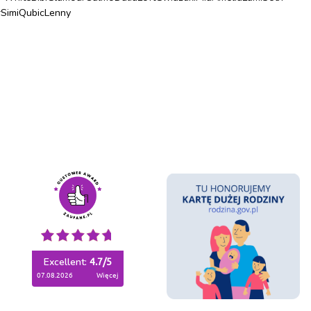
r
Simi
Qubic
Lenny
Excellent:
4.7
/
5
07.08.2026
więcej