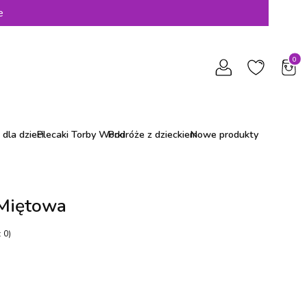
e
Produ
dla dzieci
Plecaki Torby Worki
Podróże z dzieckiem
Nowe produkty
 Miętowa
 0)