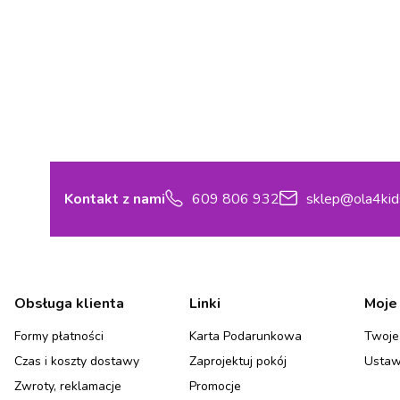
Kontakt z nami
609 806 932
sklep@ola4kid
Linki w stopce
Obsługa klienta
Linki
Moje
Formy płatności
Karta Podarunkowa
Twoje
Czas i koszty dostawy
Zaprojektuj pokój
Ustaw
Zwroty, reklamacje
Promocje