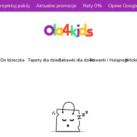
rojektuj pokój
Aktualne promocje
Raty 0%
Opinie Googl
Do łóżeczka
Tapety dla dzieci
Zabawki dla dzieci
Rowerki i Hulajnogi
Wózki 