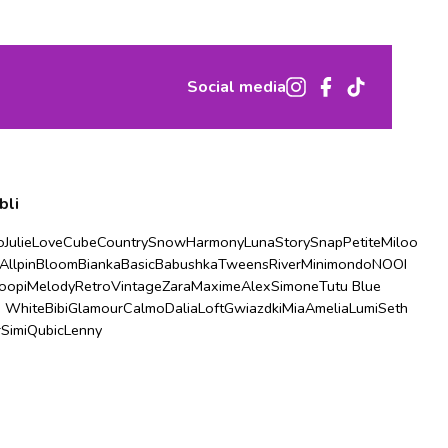
Social media
bli
o
Julie
Love
Cube
Country
Snow
Harmony
Luna
Story
Snap
Petite
Miloo
Allpin
Bloom
Bianka
Basic
Babushka
Tweens
River
Minimondo
NOOI
oopi
Melody
Retro
Vintage
Zara
Maxime
Alex
Simone
Tutu Blue
u White
Bibi
Glamour
Calmo
Dalia
Loft
Gwiazdki
Mia
Amelia
Lumi
Seth
r
Simi
Qubic
Lenny