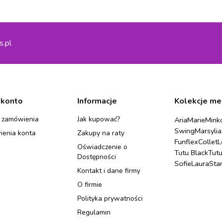
s.pl
 konto
Informacje
Kolekcje me
 zamówienia
Jak kupować?
Aria
Marie
Mink
Swing
Marsylia
ienia konta
Zakupy na raty
Funflex
Collet
L
Oświadczenie o
Tutu Black
Tut
Dostępności
Sofie
Laura
Sta
Kontakt i dane firmy
O firmie
Polityka prywatności
Regulamin