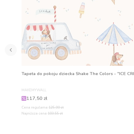
Tapeta do pokoju dziecka Shake The Colors - "ICE C
PRODUCENT
MAKEMYWALL
Cena promocyjna
117,50 zł
Cena regularna:
125,00 zł
Najniższa cena:
103,55 zł