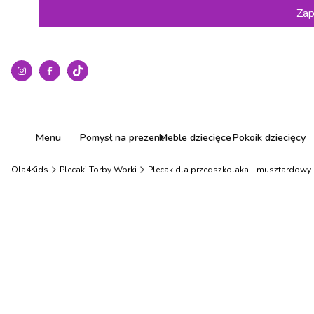
Zap
Menu
Pomysł na prezent
Meble dziecięce
Pokoik dziecięcy
Ola4Kids
Plecaki Torby Worki
Plecak dla przedszkolaka - musztardowy