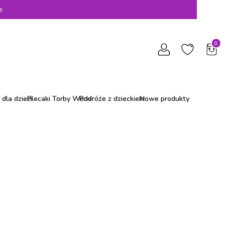
e
Produ
dla dzieci
Plecaki Torby Worki
Podróże z dzieckiem
Nowe produkty