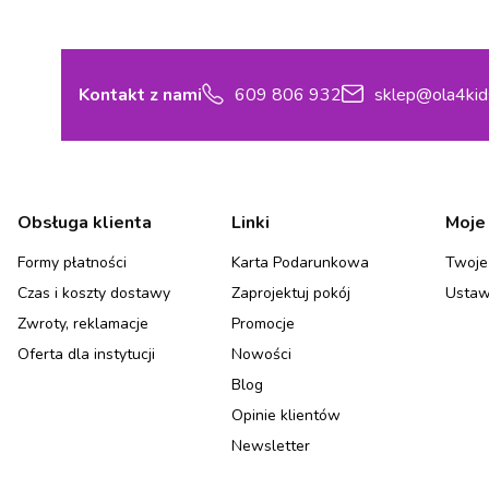
Kontakt z nami
609 806 932
sklep@ola4kid
Linki w stopce
Obsługa klienta
Linki
Moje
Formy płatności
Karta Podarunkowa
Twoje
Czas i koszty dostawy
Zaprojektuj pokój
Ustaw
Zwroty, reklamacje
Promocje
Oferta dla instytucji
Nowości
Blog
Opinie klientów
Newsletter