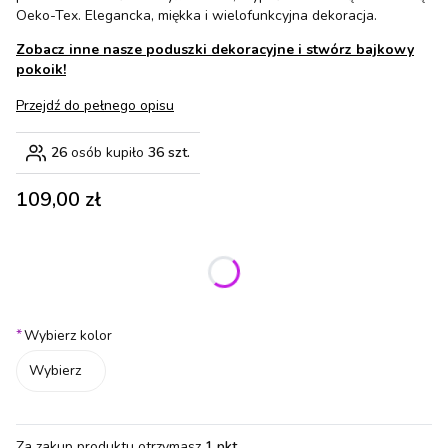
Oeko-Tex. Elegancka, miękka i wielofunkcyjna dekoracja.
Zobacz inne nasze poduszki dekoracyjne i stwórz bajkowy
pokoik!
Przejdź do pełnego opisu
26
osób kupiło
36 szt.
Cena
109,00 zł
Wybierz wariant produktu:
Poszczególne warianty mogą różnić się ceną
*
Wybierz kolor
Wybierz
Za zakup produktu otrzymasz
1 pkt
.