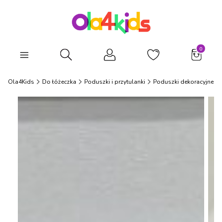
Produkty
Otwórz wyszukiwarkę
Ola4Kids
Do łóżeczka
Poduszki i przytulanki
Poduszki dekoracyjne