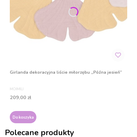
Girlanda dekoracyjna liście miłorzębu „Późna jesień”
PRODUCENT
MOIMILI
Cena
209,00 zł
Do koszyka
Polecane produkty