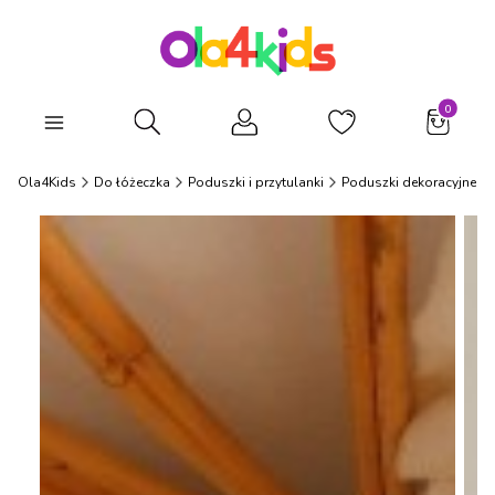
Produkty
Otwórz wyszukiwarkę
Ola4Kids
Do łóżeczka
Poduszki i przytulanki
Poduszki dekoracyjne