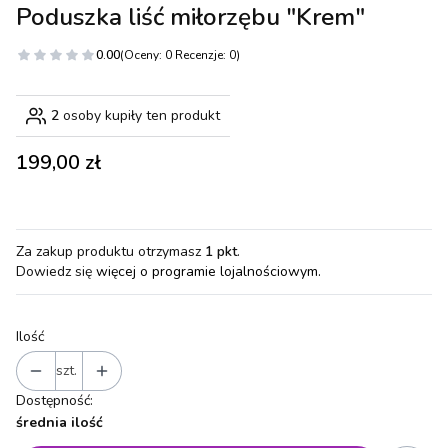
Poduszka liść miłorzębu "Krem"
0.00
(Oceny: 0 Recenzje: 0)
2
osoby kupiły ten produkt
Cena
199,00 zł
Za zakup produktu otrzymasz
1 pkt
.
Dowiedz się
więcej o programie lojalnościowym.
Ilość
szt.
Dostępność:
średnia ilość