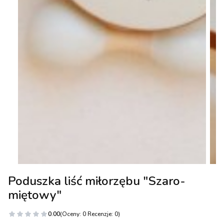
Poduszka liść miłorzębu "Szaro-
miętowy"
0.00
(Oceny: 0 Recenzje: 0)