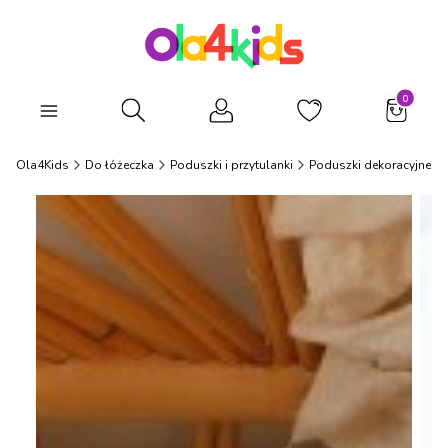
Produkty
Otwórz wyszukiwarkę
Ola4Kids
Do łóżeczka
Poduszki i przytulanki
Poduszki dekoracyjne