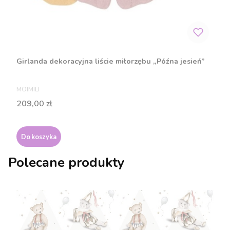
Girlanda dekoracyjna liście miłorzębu „Późna jesień”
PRODUCENT
MOIMILI
Cena
209,00 zł
Do koszyka
Polecane produkty