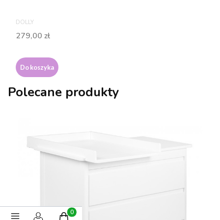
PRODUCENT
DOLLY
Cena
279,00 zł
Do koszyka
Polecane produkty
Produkty w koszyku: 0. Zobacz szczegóły