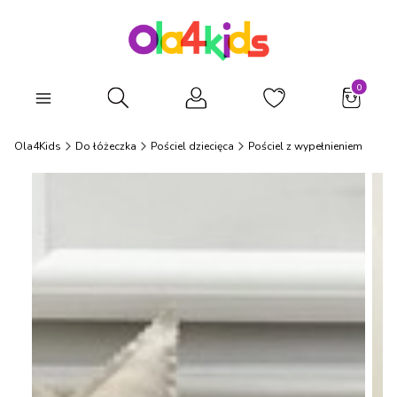
Produkty
Otwórz wyszukiwarkę
Ola4Kids
Do łóżeczka
Pościel dziecięca
Pościel z wypełnieniem