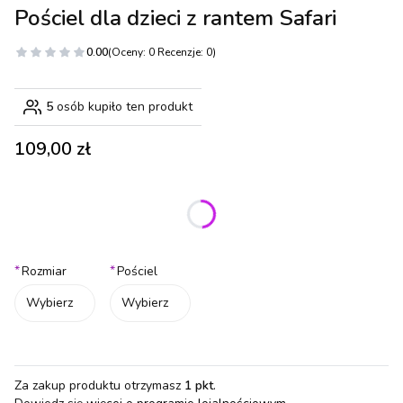
Pościel dla dzieci z rantem Safari
0.00
(Oceny: 0 Recenzje: 0)
5
osób kupiło ten produkt
Cena
109,00 zł
Wybierz wariant produktu:
Poszczególne warianty mogą różnić się ceną
*
*
Rozmiar
Pościel
Wybierz
Wybierz
Za zakup produktu otrzymasz
1 pkt
.