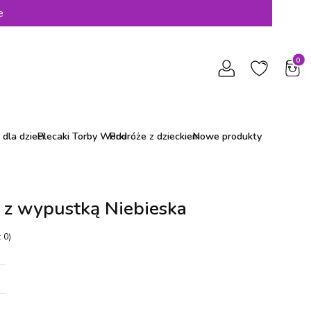
e
Produ
dla dzieci
Plecaki Torby Worki
Podróże z dzieckiem
Nowe produkty
i z wypustką Niebieska
 0)