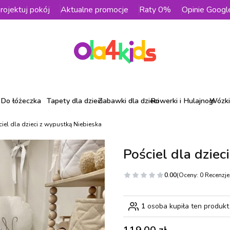
rojektuj pokój
Aktualne promocje
Raty 0%
Opinie Googl
Do łóżeczka
Tapety dla dzieci
Zabawki dla dzieci
Rowerki i Hulajnogi
Wózki 
iel dla dzieci z wypustką Niebieska
Pościel dla dziec
0.00
(Oceny: 0 Recenzje:
1
osoba kupiła ten produkt
Cena