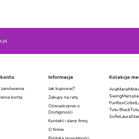
s.pl
 konto
Informacje
Kolekcje me
 zamówienia
Jak kupować?
Aria
Marie
Mink
Swing
Marsylia
ienia konta
Zakupy na raty
Funflex
Collet
L
Oświadczenie o
Tutu Black
Tut
Dostępności
Sofie
Laura
Sta
Kontakt i dane firmy
O firmie
Polityka prywatności