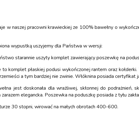
taje w naszej pracowni krawieckiej ze 100% bawełny o wykończe
biona wypustką uszyjemy dla Państwa w wersji:
ństwo starannie uszyty komplet zawierający poszewkę na podus
 to komplet płaskiej podusi wykończonej rantem oraz kołderki. 
 przemieści a tym bardziej nie zwinie. Włóknina posiada certyfika
łna jest doskonała dla wrażliwej, skłonnej do podrażnień, s
a a zarazem elegancka. Poszewka na poduszkę posiada z tyłu zakł
turze 30 stopni, wirować na małych obrotach 400-600.