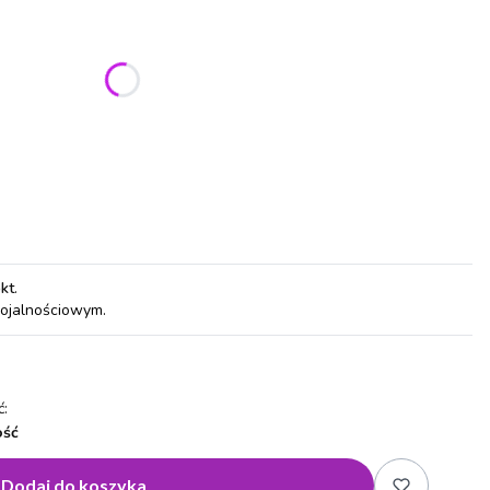
ić się ceną
pkt
.
lojalnościowym.
:
ość
Dodaj do koszyka