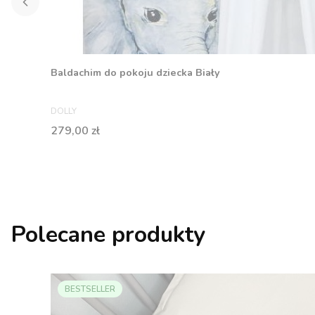
Baldachim do pokoju dziecka Biały
PRODUCENT
DOLLY
Cena
279,00 zł
Polecane produkty
BESTSELLER