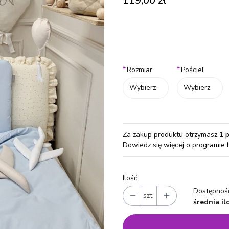
119,00 zł
Wybierz wariant produktu:
Poszczególne warianty mogą różn
*
*
Rozmiar
Pościel
Wybierz
Wybierz
Za zakup produktu otrzymasz
1 
Dowiedz się
więcej o programie 
Ilość
Dostępność
szt.
średnia il