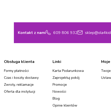
Kontakt z nami
609 806 932
sklep@ola4kid
Linki w stopce
Obsługa klienta
Linki
Moje
Formy płatności
Karta Podarunkowa
Twoje
Czas i koszty dostawy
Zaprojektuj pokój
Ustaw
Zwroty, reklamacje
Promocje
Oferta dla instytucji
Nowości
Blog
Opinie klientów