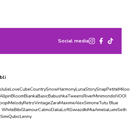
Social media
bli
o
Julie
Love
Cube
Country
Snow
Harmony
Luna
Story
Snap
Petite
Miloo
Allpin
Bloom
Bianka
Basic
Babushka
Tweens
River
Minimondo
NOOI
oopi
Melody
Retro
Vintage
Zara
Maxime
Alex
Simone
Tutu Blue
u White
Bibi
Glamour
Calmo
Dalia
Loft
Gwiazdki
Mia
Amelia
Lumi
Seth
r
Simi
Qubic
Lenny