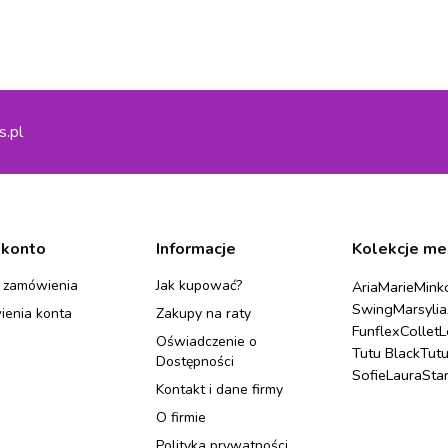
s.pl
 konto
Informacje
Kolekcje me
 zamówienia
Jak kupować?
Aria
Marie
Mink
Swing
Marsylia
ienia konta
Zakupy na raty
Funflex
Collet
L
Oświadczenie o
Tutu Black
Tut
Dostępności
Sofie
Laura
Sta
Kontakt i dane firmy
O firmie
Polityka prywatności