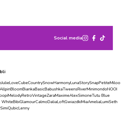
Social media
bli
o
Julie
Love
Cube
Country
Snow
Harmony
Luna
Story
Snap
Petite
Miloo
Allpin
Bloom
Bianka
Basic
Babushka
Tweens
River
Minimondo
NOOI
oopi
Melody
Retro
Vintage
Zara
Maxime
Alex
Simone
Tutu Blue
u White
Bibi
Glamour
Calmo
Dalia
Loft
Gwiazdki
Mia
Amelia
Lumi
Seth
r
Simi
Qubic
Lenny