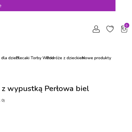
e
Produ
dla dzieci
Plecaki Torby Worki
Podróże z dzieckiem
Nowe produkty
i z wypustką Perłowa biel
 0)