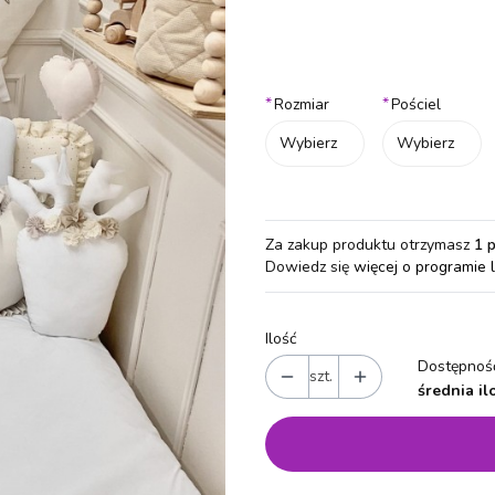
Wybierz wariant produktu:
Poszczególne warianty mogą różn
*
*
Rozmiar
Pościel
Wybierz
Wybierz
Za zakup produktu otrzymasz
1 
Dowiedz się
więcej o programie 
Ilość
Dostępność
szt.
średnia il