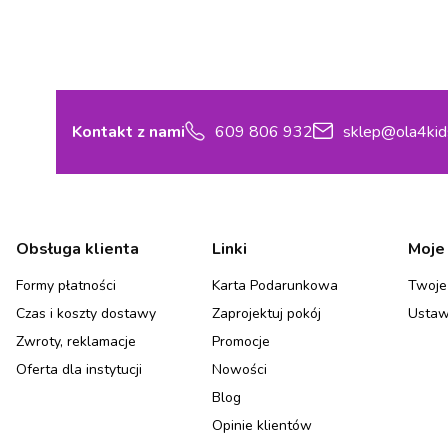
Kontakt z nami
609 806 932
sklep@ola4kid
Linki w stopce
Obsługa klienta
Linki
Moje
Formy płatności
Karta Podarunkowa
Twoje
Czas i koszty dostawy
Zaprojektuj pokój
Ustaw
Zwroty, reklamacje
Promocje
Oferta dla instytucji
Nowości
Blog
Opinie klientów