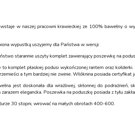
powstaje w naszej pracowni krawieckiej ze 100% bawełny o wy
biona wypustką uszyjemy dla Państwa w wersji:
ństwo starannie uszyty komplet zawierający poszewkę na podus
 to komplet płaskiej podusi wykończonej rantem oraz kołderki. 
 przemieści a tym bardziej nie zwinie. Włóknina posiada certyfika
łna jest doskonała dla wrażliwej, skłonnej do podrażnień, s
a a zarazem elegancka. Poszewka na poduszkę posiada z tyłu zakł
turze 30 stopni, wirować na małych obrotach 400-600.