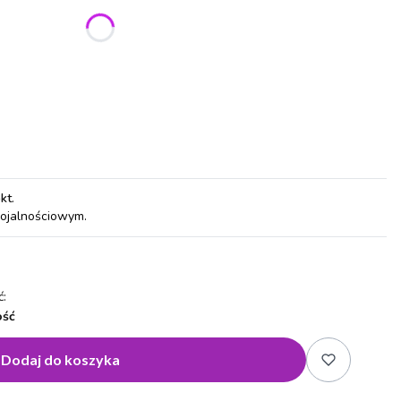
ić się ceną
pkt
.
lojalnościowym.
:
ość
Dodaj do koszyka