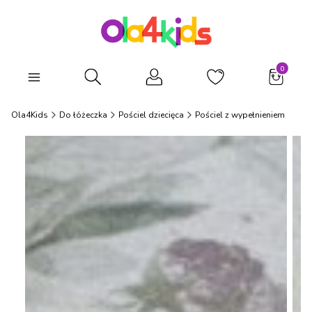
Produkty
Otwórz wyszukiwarkę
Ola4Kids
Do łóżeczka
Pościel dziecięca
Pościel z wypełnieniem