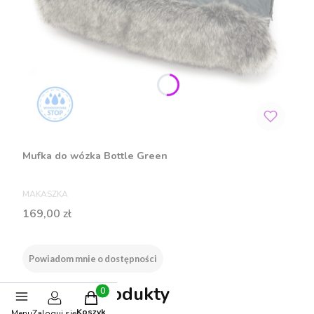
Mufka do wózka Bottle Green
PRODUCENT
MAKASZKA
Cena
169,00 zł
Powiadom mnie o dostępności
Polecane produkty
Produkty w koszyku: 0. Zobacz szczegóły
Koszyk
Menu
Zaloguj się