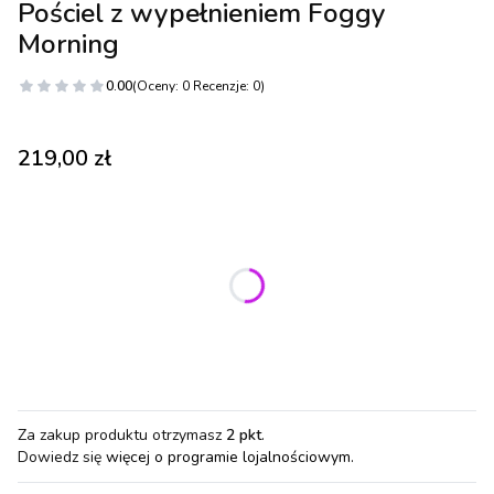
Pościel z wypełnieniem Foggy
Morning
0.00
(Oceny: 0 Recenzje: 0)
Cena
219,00 zł
Wybierz wariant produktu:
Poszczególne warianty mogą różnić się ceną
*
Rozmiar
S
M
L
XL
Za zakup produktu otrzymasz
2 pkt
.
Dowiedz się
więcej o programie lojalnościowym.