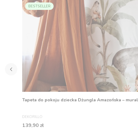
BESTSELLER
Tapeta do pokoju dziecka Dżungla Amazońska – mural
PRODUCENT
DEKORILLO
Cena
139,90 zł