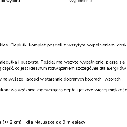
 do wyboru
Wypełnienie
iries. Cieplutki komplet pościeli z wszytym wypełnieniem, dos
ięciutka i puszysta. Pościel ma wszyte wypełnienie, pierze się 
ią część, co jest idealnym rozwiązaniem szczególnie dla alergików.
najwyższej jakości w starannie dobranych kolorach i wzorach .
likonową włókniną zapewniającą ciepło i jeszcze więcej miękkośc
 (+/-2 cm) - dla Maluszka do 9 miesięcy