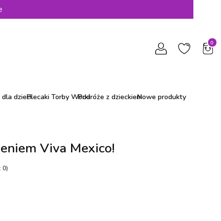
e
Produ
dla dzieci
Plecaki Torby Worki
Podróże z dzieckiem
Nowe produkty
ieniem Viva Mexico!
 0)