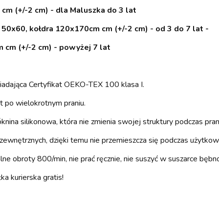
cm (+/-2 cm) - dla Maluszka do 3 lat
 50x60, kołdra 120x170cm cm (+/-2 cm) - od 3 do 7 lat -
 cm (+/-2 cm) - powyżej 7 lat
adająca Certyfikat OEKO-TEX 100 klasa I.
t po wielokrotnym praniu.
nina silikonowa, która nie zmienia swojej struktury podczas pran
ewnętrznych, dzięki temu nie przemieszcza się podczas użytkowan
e obroty 800/min, nie prać ręcznie, nie suszyć w suszarce bębn
a kurierska gratis!