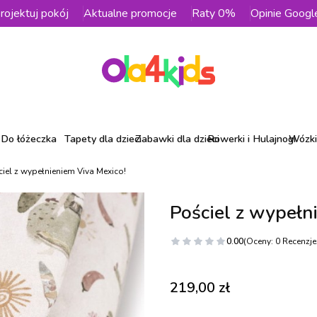
rojektuj pokój
Aktualne promocje
Raty 0%
Opinie Googl
Do łóżeczka
Tapety dla dzieci
Zabawki dla dzieci
Rowerki i Hulajnogi
Wózki 
iel z wypełnieniem Viva Mexico!
Pościel z wypełn
0.00
(Oceny: 0 Recenzje:
Cena
219,00 zł