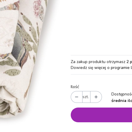
Wybierz wariant produktu:
Poszczególne warianty mogą różn
*
Rozmiar
S
M
L
XL
Za zakup produktu otrzymasz
2 
Dowiedz się
więcej o programie 
Ilość
Dostępność
szt.
średnia il