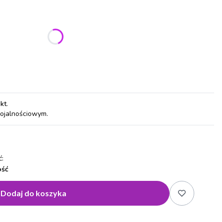
ić się ceną
pkt
.
lojalnościowym.
:
ość
Dodaj do koszyka