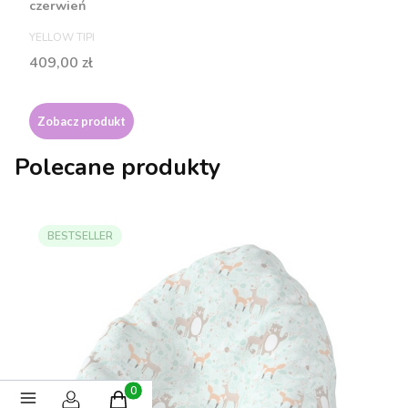
czerwień
PRODUCENT
YELLOW TIPI
Cena
409,00 zł
Zobacz produkt
Polecane produkty
BESTSELLER
Produkty w koszyku: 0. Zobacz szczegóły