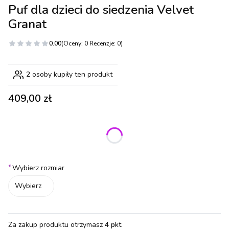
Puf dla dzieci do siedzenia Velvet
Granat
0.00
(Oceny: 0 Recenzje: 0)
2
osoby kupiły ten produkt
Cena
409,00 zł
Wybierz wariant produktu:
Poszczególne warianty mogą różnić się ceną
*
Wybierz rozmiar
Wybierz
Za zakup produktu otrzymasz
4 pkt
.