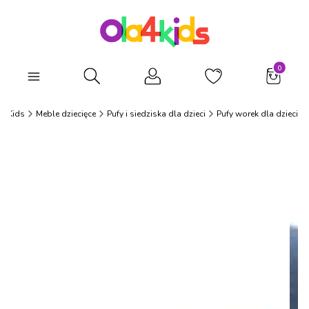
Produkty
Otwórz wyszukiwarkę
a4Kids
Meble dziecięce
Pufy i siedziska dla dzieci
Pufy worek dla dzieci