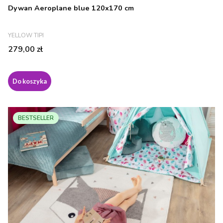
Dywan Aeroplane blue 120x170 cm
PRODUCENT
YELLOW TIPI
Cena
279,00 zł
Do koszyka
BESTSELLER