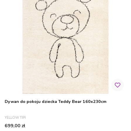
Dywan do pokoju dziecka Teddy Bear 160x230cm
PRODUCENT
YELLOW TIPI
Cena
699,00 zł