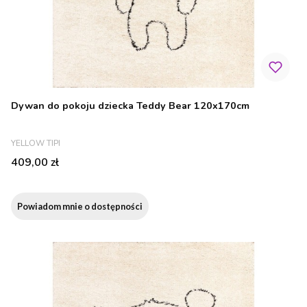
Dywan do pokoju dziecka Teddy Bear 120x170cm
PRODUCENT
YELLOW TIPI
Cena
409,00 zł
Powiadom mnie o dostępności