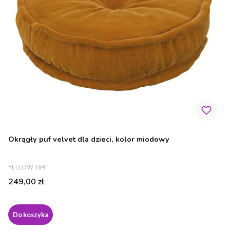
Okrągły puf velvet dla dzieci, kolor miodowy
PRODUCENT
YELLOW TIPI
Cena
249,00 zł
Do koszyka