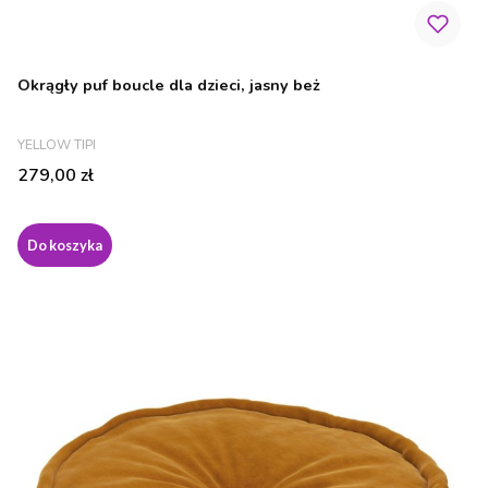
Okrągły puf boucle dla dzieci, jasny beż
PRODUCENT
YELLOW TIPI
Cena
279,00 zł
Do koszyka