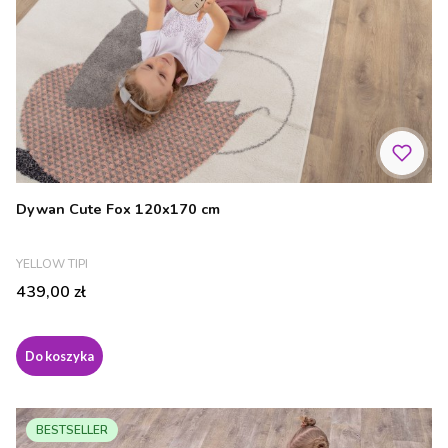
Dywan Cute Fox 120x170 cm
PRODUCENT
YELLOW TIPI
Cena
439,00 zł
Do koszyka
BESTSELLER