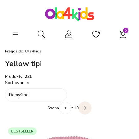
Produkty
Otwórz wyszukiwarkę
Przejdź do:
Ola4Kids
Yellow tipi
Produkty:
221
Lista produktów
Sortowanie:
Domyślne
Strona
z 10
Następne produkty
BESTSELLER