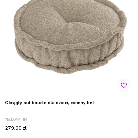
Okrągły puf boucle dla dzieci, ciemny beż
PRODUCENT
YELLOW TIPI
Cena
279,00 zł