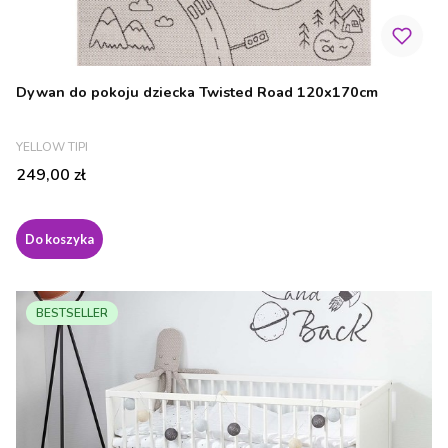
Dywan do pokoju dziecka Twisted Road 120x170cm
PRODUCENT
YELLOW TIPI
Cena
249,00 zł
Do koszyka
BESTSELLER