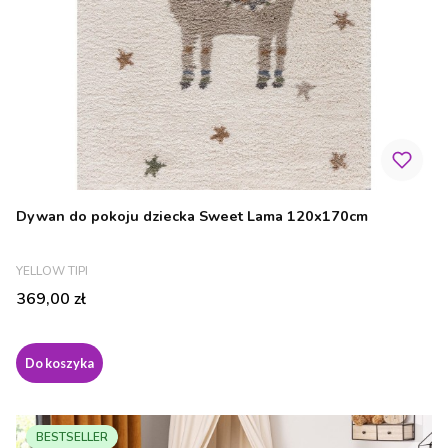
Dywan do pokoju dziecka Sweet Lama 120x170cm
PRODUCENT
YELLOW TIPI
Cena
369,00 zł
Do koszyka
BESTSELLER