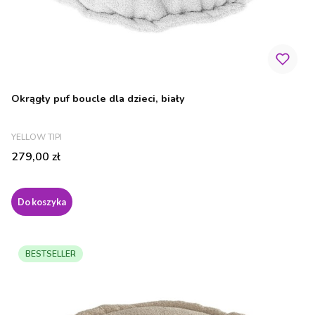
Okrągły puf boucle dla dzieci, biały
PRODUCENT
YELLOW TIPI
Cena
279,00 zł
Do koszyka
BESTSELLER