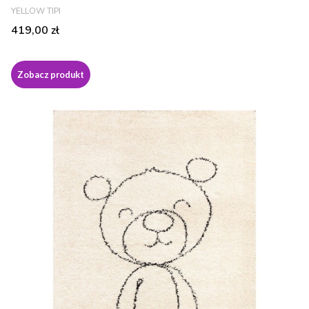
PRODUCENT
YELLOW TIPI
Cena
419,00 zł
Zobacz produkt