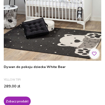
Dywan do pokoju dziecka White Bear
PRODUCENT
YELLOW TIPI
Cena
289,00 zł
Zobacz produkt