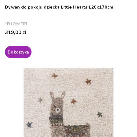
Dywan do pokoju dziecka Little Hearts 120x170cm
PRODUCENT
YELLOW TIPI
Cena
319,00 zł
Do koszyka