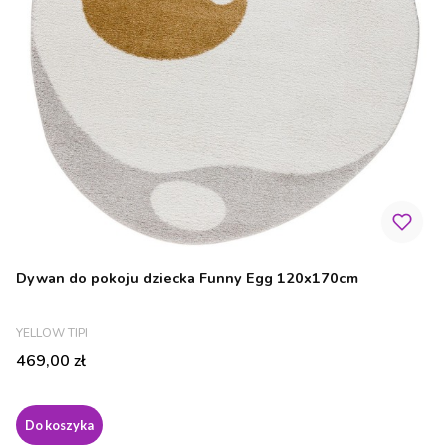
Dywan do pokoju dziecka Funny Egg 120x170cm
PRODUCENT
YELLOW TIPI
Cena
469,00 zł
Do koszyka