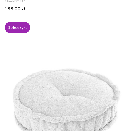
YELLOW TIPI
Cena
199,00 zł
Do koszyka