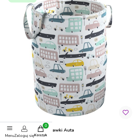
Produkty w koszyku: 0. Zobacz szczegóły
Pojemnik Kosz na Zabawki Auta
Koszyk
Menu
Zaloguj się