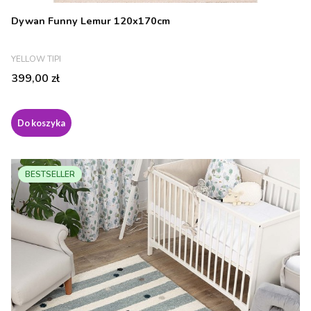
Dywan Funny Lemur 120x170cm
PRODUCENT
YELLOW TIPI
Cena
399,00 zł
Do koszyka
BESTSELLER