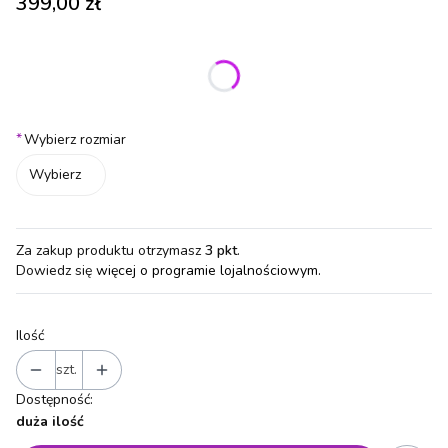
Cena
399,00 zł
Wybierz wariant produktu:
Poszczególne warianty mogą różnić się ceną
*
Wybierz rozmiar
Wybierz
Za zakup produktu otrzymasz
3 pkt
.
Dowiedz się
więcej o programie lojalnościowym.
Ilość
szt.
Dostępność:
duża ilość