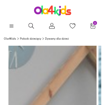
Produkty
Otwórz wyszukiwarkę
Ola4Kids
Pokoik dziecięcy
Dywany dla dzieci