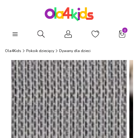
Produkty
Otwórz wyszukiwarkę
Ola4Kids
Pokoik dziecięcy
Dywany dla dzieci