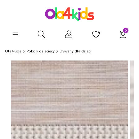
Produkty
Otwórz wyszukiwarkę
Ola4Kids
Pokoik dziecięcy
Dywany dla dzieci