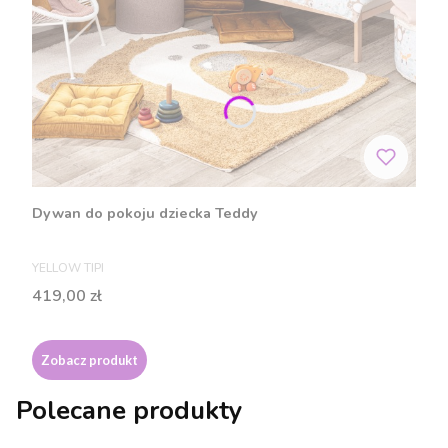
Dywan do pokoju dziecka Teddy
PRODUCENT
YELLOW TIPI
Cena
419,00 zł
Zobacz produkt
Polecane produkty