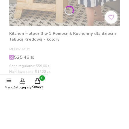
Kitchen Helper 3 w 1 Pomocnik Kuchenny dla dzieci z
Tablicą Kredową - kolory
PRODUCENT
MEOWBABY
Cena promocyjna
525,46 zł
Cena regularna:
559,00 zł
Najniższa cena:
514,28 zł
Produkty w koszyku: 0. Zobacz szczegóły
Koszyk
Menu
Zaloguj się
Zobacz produkt
Polecane produkty
-10%
OKAZJA