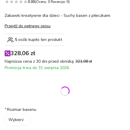
0.00
(Oceny: 0 Recenzje: 0)
Zabawki kreatywne dla dzieci - Suchy basen z piłeczkami
Przejdź do pełnego opisu
5
osób kupiło ten produkt
328,06 zł
Najniższa cena z 30 dni przed obniżką:
321,08 zł
Promocja trwa do 31 sierpnia 2026
Wybierz wariant produktu:
Poszczególne warianty mogą różnić się ceną
*
Rozmiar basenu
Wybierz