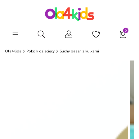
Produkty
Otwórz wyszukiwarkę
Ola4Kids
Pokoik dziecięcy
Suchy basen z kulkami