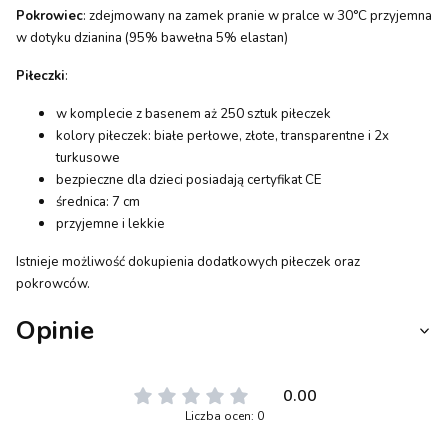
Pokrowiec
: zdejmowany na zamek pranie w pralce w 30°C przyjemna
w dotyku dzianina (95% bawełna 5% elastan)
Piłeczki
:
w komplecie z basenem aż 250 sztuk piłeczek
kolory piłeczek: białe perłowe, złote, transparentne i 2x
turkusowe
bezpieczne dla dzieci posiadają certyfikat CE
średnica: 7 cm
przyjemne i lekkie
Istnieje możliwość dokupienia dodatkowych piłeczek oraz
pokrowców.
Opinie
0.00
Liczba ocen: 0