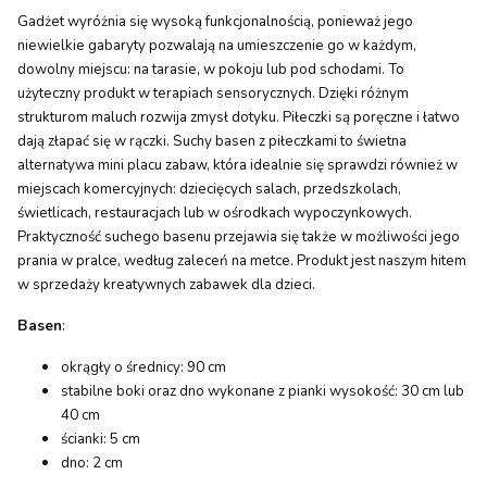
Gadżet wyróżnia się wysoką funkcjonalnością, ponieważ jego
niewielkie gabaryty pozwalają na umieszczenie go w każdym,
dowolny miejscu: na tarasie, w pokoju lub pod schodami. To
użyteczny produkt w terapiach sensorycznych. Dzięki różnym
strukturom maluch rozwija zmysł dotyku. Piłeczki są poręczne i łatwo
dają złapać się w rączki. Suchy basen z piłeczkami to świetna
alternatywa mini placu zabaw, która idealnie się sprawdzi również w
miejscach komercyjnych: dziecięcych salach, przedszkolach,
świetlicach, restauracjach lub w ośrodkach wypoczynkowych.
Praktyczność suchego basenu przejawia się także w możliwości jego
prania w pralce, według zaleceń na metce. Produkt jest naszym hitem
w sprzedaży kreatywnych zabawek dla dzieci.
Basen
:
okrągły o średnicy: 90 cm
stabilne boki oraz dno wykonane z pianki wysokość: 30 cm lub
40 cm
ścianki: 5 cm
dno: 2 cm