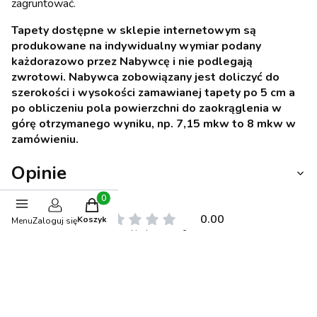
zagruntować.
Tapety dostępne w sklepie internetowym są
produkowane na indywidualny wymiar podany
każdorazowo przez Nabywcę i nie podlegają
zwrotowi. Nabywca zobowiązany jest doliczyć do
szerokości i wysokości zamawianej tapety po 5 cm a
po obliczeniu pola powierzchni do zaokrąglenia w
górę otrzymanego wyniku, np. 7,15 mkw to 8 mkw w
zamówieniu.
Opinie
Produkty w koszyku: 0. Zobacz szczegóły
0.00
Koszyk
Menu
Zaloguj się
Liczba ocen: 0
Oceń i opisz