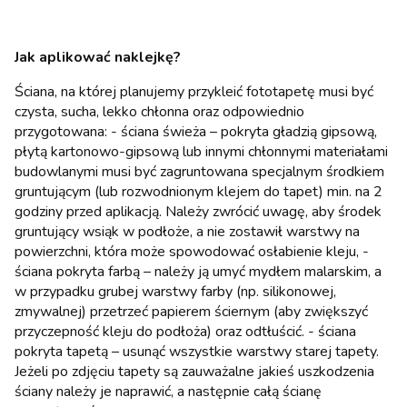
Jak aplikować naklejkę?
Ściana, na której planujemy przykleić fototapetę musi być
czysta, sucha, lekko chłonna oraz odpowiednio
przygotowana: - ściana świeża – pokryta gładzią gipsową,
płytą kartonowo-gipsową lub innymi chłonnymi materiałami
budowlanymi musi być zagruntowana specjalnym środkiem
gruntującym (lub rozwodnionym klejem do tapet) min. na 2
godziny przed aplikacją. Należy zwrócić uwagę, aby środek
gruntujący wsiąk w podłoże, a nie zostawił warstwy na
powierzchni, która może spowodować osłabienie kleju, -
ściana pokryta farbą – należy ją umyć mydłem malarskim, a
w przypadku grubej warstwy farby (np. silikonowej,
zmywalnej) przetrzeć papierem ściernym (aby zwiększyć
przyczepność kleju do podłoża) oraz odtłuścić. - ściana
pokryta tapetą – usunąć wszystkie warstwy starej tapety.
Jeżeli po zdjęciu tapety są zauważalne jakieś uszkodzenia
ściany należy je naprawić, a następnie całą ścianę