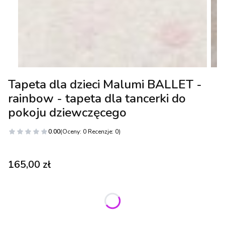
Tapeta dla dzieci Malumi BALLET -
rainbow - tapeta dla tancerki do
pokoju dziewczęcego
0.00
(Oceny: 0 Recenzje: 0)
Cena
165,00 zł
Wybierz wariant produktu:
Poszczególne warianty mogą różnić się ceną