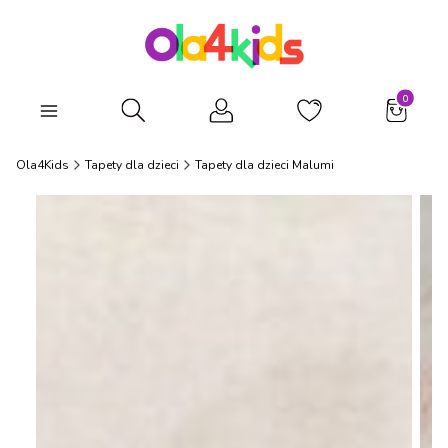
Produkty
Otwórz wyszukiwarkę
Ola4Kids
Tapety dla dzieci
Tapety dla dzieci Malumi