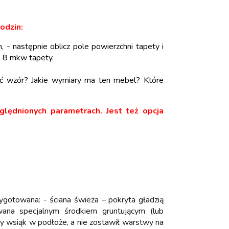
odzin:
, - następnie oblicz pole powierzchni tapety i
 8 mkw tapety.
onić wzór? Jakie wymiary ma ten mebel? Które
lędnionych parametrach. Jest też opcja
zygotowana: - ściana świeża – pokryta gładzią
ana specjalnym środkiem gruntującym (lub
cy wsiąk w podłoże, a nie zostawił warstwy na