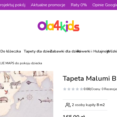
rojektuj pokój
Aktualne promocje
Raty 0%
Opinie Googl
Do łóżeczka
Tapety dla dzieci
Zabawki dla dzieci
Rowerki i Hulajnogi
Wózki 
LUE MAPS do pokoju dziecka
Tapeta Malumi B
0.00
(Oceny: 0 Recenzje:
2
osoby kupiły
8 m2
Cena