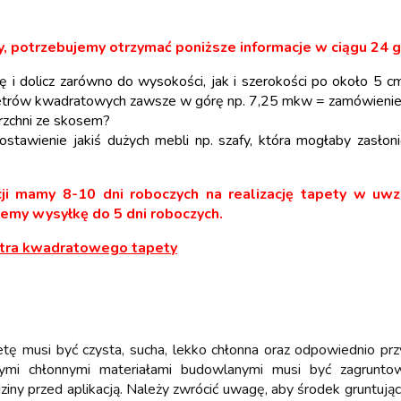
y, potrzebujemy otrzymać poniższe informacje w ciągu 24 g
ę i dolicz zarówno do wysokości, jak i szerokości po około 5 cm
 metrów kwadratowych zawsze w górę np. 7,25 mkw = zamówienie
rzchni ze skosem?
postawienie jakiś dużych mebli np. szafy, która mogłaby zasł
ji mamy 8-10 dni roboczych na realizację tapety w uwzg
jemy wysyłkę do 5 dni roboczych.
metra kwadratowego tapety
petę musi być czysta, sucha, lekko chłonna oraz odpowiednio pr
ymi chłonnymi materiałami budowlanymi musi być zagruntow
iny przed aplikacją. Należy zwrócić uwagę, aby środek gruntują