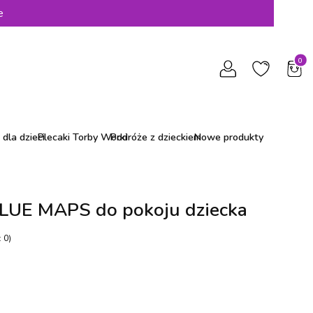
e
Produ
dla dzieci
Plecaki Torby Worki
Podróże z dzieckiem
Nowe produkty
LUE MAPS do pokoju dziecka
 0)