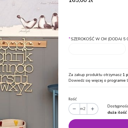
165,00 zł
Wybierz wariant produktu:
Poszczególne warianty mogą różn
*
SZEROKOŚĆ W CM (DODAJ 5 
Za zakup produktu otrzymasz
1 
Dowiedz się
więcej o programie 
Ilość
Dostępność
m2
duża ilość