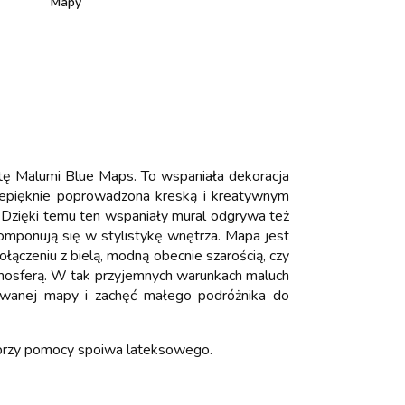
Mapy
etę Malumi Blue Maps. To wspaniała dekoracja
rzepięknie poprowadzona kreską i kreatywnym
 Dzięki temu ten wspaniały mural odgrywa też
omponują się w stylistykę wnętrza. Mapa jest
ączeniu z bielą, modną obecnie szarością, czy
atmosferą. W tak przyjemnych warunkach maluch
towanej mapy i zachęć małego podróżnika do
 przy pomocy spoiwa lateksowego.