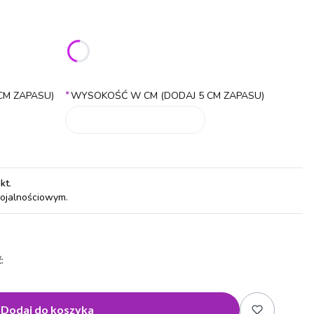
ić się ceną
*
CM ZAPASU)
WYSOKOŚĆ W CM (DODAJ 5 CM ZAPASU)
pkt
.
lojalnościowym.
:
Dodaj do koszyka