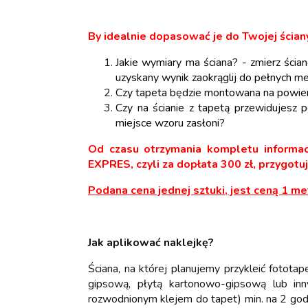
By idealnie dopasować je do Twojej ścian
Jakie wymiary ma ściana? - zmierz ścian
uzyskany wynik zaokrąglij do pełnych
Czy tapeta będzie montowana na powie
Czy na ścianie z tapetą przewidujesz 
miejsce wzoru zasłoni?
Od czasu otrzymania kompletu informac
EXPRES, czyli za dopłata 300 zł, przygotu
Podana cena jednej sztuki, jest ceną 1 
Jak aplikować naklejkę?
Ściana, na której planujemy przykleić fotota
gipsową, płytą kartonowo-gipsową lub inn
rozwodnionym klejem do tapet) min. na 2 godz