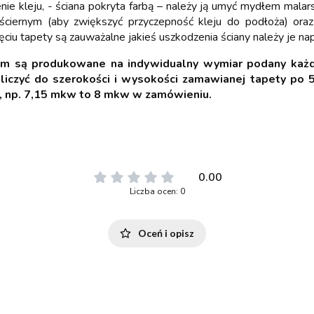
e kleju, - ściana pokryta farbą – należy ją umyć mydłem malar
 ściernym (aby zwiększyć przyczepność kleju do podłoża) oraz 
ęciu tapety są zauważalne jakieś uszkodzenia ściany należy je na
ym są produkowane na indywidualny wymiar podany każd
iczyć do szerokości i wysokości zamawianej tapety po 5
, np. 7,15 mkw to 8 mkw w zamówieniu.
0.00
Liczba ocen: 0
Oceń i opisz