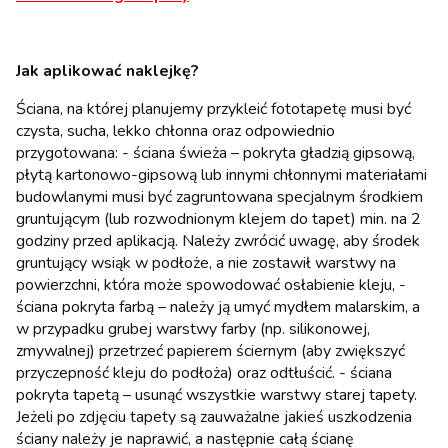
Jak aplikować naklejkę?
Ściana, na której planujemy przykleić fototapetę musi być
czysta, sucha, lekko chłonna oraz odpowiednio
przygotowana: - ściana świeża – pokryta gładzią gipsową,
płytą kartonowo-gipsową lub innymi chłonnymi materiałami
budowlanymi musi być zagruntowana specjalnym środkiem
gruntującym (lub rozwodnionym klejem do tapet) min. na 2
godziny przed aplikacją. Należy zwrócić uwagę, aby środek
gruntujący wsiąk w podłoże, a nie zostawił warstwy na
powierzchni, która może spowodować osłabienie kleju, -
ściana pokryta farbą – należy ją umyć mydłem malarskim, a
w przypadku grubej warstwy farby (np. silikonowej,
zmywalnej) przetrzeć papierem ściernym (aby zwiększyć
przyczepność kleju do podłoża) oraz odtłuścić. - ściana
pokryta tapetą – usunąć wszystkie warstwy starej tapety.
Jeżeli po zdjęciu tapety są zauważalne jakieś uszkodzenia
ściany należy je naprawić, a następnie całą ścianę