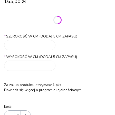
Cena
165,00 zł
Wybierz wariant produktu:
Poszczególne warianty mogą różnić się ceną
*
SZEROKOŚĆ W CM (DODAJ 5 CM ZAPASU)
*
WYSOKOŚĆ W CM (DODAJ 5 CM ZAPASU)
Za zakup produktu otrzymasz
1 pkt
.
Dowiedz się
więcej o programie lojalnościowym.
Ilość