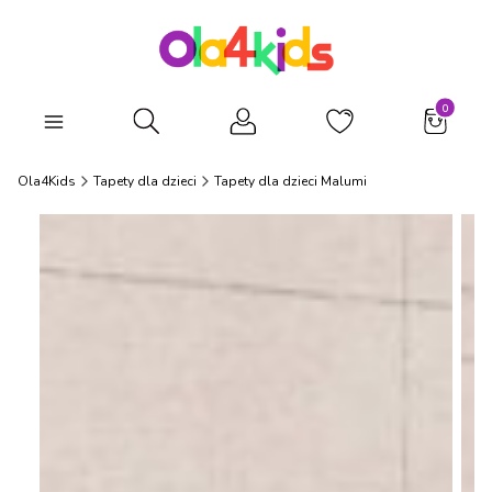
Produkty
Otwórz wyszukiwarkę
Ola4Kids
Tapety dla dzieci
Tapety dla dzieci Malumi