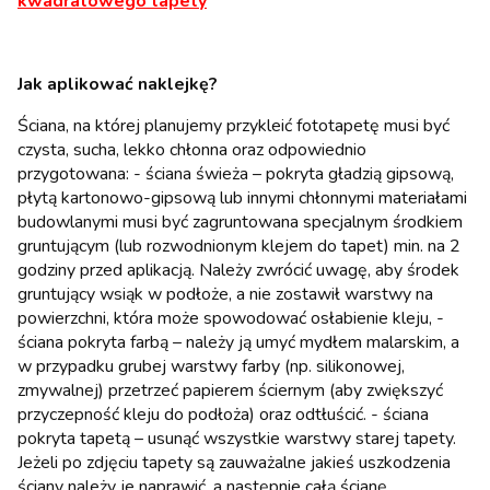
kwadratowego tapety
Jak aplikować naklejkę?
Ściana, na której planujemy przykleić fototapetę musi być
czysta, sucha, lekko chłonna oraz odpowiednio
przygotowana: - ściana świeża – pokryta gładzią gipsową,
płytą kartonowo-gipsową lub innymi chłonnymi materiałami
budowlanymi musi być zagruntowana specjalnym środkiem
gruntującym (lub rozwodnionym klejem do tapet) min. na 2
godziny przed aplikacją. Należy zwrócić uwagę, aby środek
gruntujący wsiąk w podłoże, a nie zostawił warstwy na
powierzchni, która może spowodować osłabienie kleju, -
ściana pokryta farbą – należy ją umyć mydłem malarskim, a
w przypadku grubej warstwy farby (np. silikonowej,
zmywalnej) przetrzeć papierem ściernym (aby zwiększyć
przyczepność kleju do podłoża) oraz odtłuścić. - ściana
pokryta tapetą – usunąć wszystkie warstwy starej tapety.
Jeżeli po zdjęciu tapety są zauważalne jakieś uszkodzenia
ściany należy je naprawić, a następnie całą ścianę