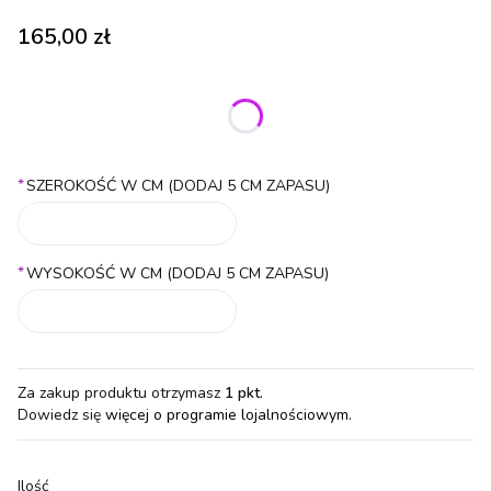
Cena
165,00 zł
Wybierz wariant produktu:
Poszczególne warianty mogą różnić się ceną
*
SZEROKOŚĆ W CM (DODAJ 5 CM ZAPASU)
*
WYSOKOŚĆ W CM (DODAJ 5 CM ZAPASU)
Za zakup produktu otrzymasz
1 pkt
.
Dowiedz się
więcej o programie lojalnościowym.
Ilość