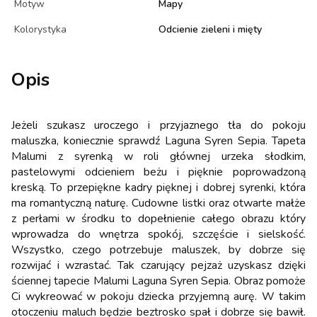
Motyw
Mapy
Kolorystyka
Odcienie zieleni i mięty
Opis
Jeżeli szukasz uroczego i przyjaznego tła do pokoju
maluszka, koniecznie sprawdź Laguna Syren Sepia. Tapeta
Malumi z syrenką w roli głównej urzeka słodkim,
pastelowymi odcieniem beżu i pięknie poprowadzoną
kreską. To przepiękne kadry pięknej i dobrej syrenki, która
ma romantyczną naturę. Cudowne listki oraz otwarte małże
z perłami w środku to dopełnienie całego obrazu który
wprowadza do wnętrza spokój, szczęście i sielskość.
Wszystko, czego potrzebuje maluszek, by dobrze się
rozwijać i wzrastać. Tak czarujący pejzaż uzyskasz dzięki
ściennej tapecie Malumi Laguna Syren Sepia. Obraz pomoże
Ci wykreować w pokoju dziecka przyjemną aurę. W takim
otoczeniu maluch będzie beztrosko spał i dobrze się bawił.