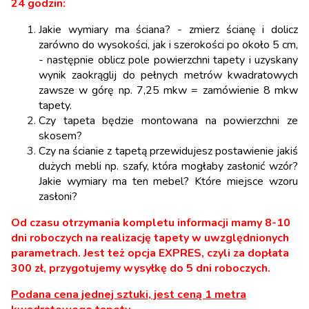
24 godzin:
Jakie wymiary ma ściana? - zmierz ścianę i dolicz
zarówno do wysokości, jak i szerokości po około 5 cm,
- następnie oblicz pole powierzchni tapety i uzyskany
wynik zaokrąglij do pełnych metrów kwadratowych
zawsze w górę np. 7,25 mkw = zamówienie 8 mkw
tapety.
Czy tapeta będzie montowana na powierzchni ze
skosem?
Czy na ścianie z tapetą przewidujesz postawienie jakiś
dużych mebli np. szafy, która mogłaby zasłonić wzór?
Jakie wymiary ma ten mebel? Które miejsce wzoru
zasłoni?
Od czasu otrzymania kompletu informacji mamy 8-10
dni roboczych na realizację tapety w uwzględnionych
parametrach. Jest też opcja EXPRES, czyli za dopłata
300 zł, przygotujemy wysyłkę do 5 dni roboczych.
Podana cena jednej sztuki, jest ceną 1 metra