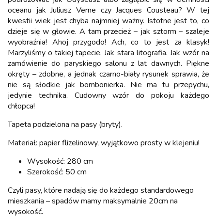
oceanu jak Juliusz Verne czy Jacques Cousteau? W tej
kwestii wiek jest chyba najmniej ważny. Istotne jest to, co
dzieje się w głowie. A tam przecież – jak sztorm – szaleje
wyobraźnia! Ahoj przygodo! Ach, co to jest za klasyk!
Marzyliśmy o takiej tapecie. Jak stara litografia. Jak wzór na
zamówienie do paryskiego salonu z lat dawnych. Piękne
okręty – zdobne, a jednak czarno-biały rysunek sprawia, że
nie są słodkie jak bombonierka. Nie ma tu przepychu,
jedynie technika. Cudowny wzór do pokoju każdego
chłopca!
Tapeta podzielona na pasy (bryty).
Materiał: papier flizelinowy, wyjątkowo prosty w klejeniu!
Wysokość: 280 cm
Szerokość: 50 cm
Czyli pasy, które nadają się do każdego standardowego
mieszkania – spadów mamy maksymalnie 20cm na
wysokość.