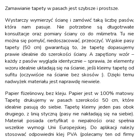
Zamawianie tapety w pasach jest szybsze i prostsze.
Wystarczy wymierzyć ścianę i zamówić taką liczbę pasów,
która nam pasuje. Nie potrzebne są długotrwałe
konsultacje oraz pomiary ściany co do milimetra. Tu nie
można się pomylić, niedoszacować, przeoczyć. Wąskie pasy
tapety (50 cm) gwarantują to, że tapetę dopasujemy
prawie idealnie do szerokości ściany. A zapętlony wzór –
każdy z pasów wygląda identycznie – sprawia, że elementy
wzoru idealnie układają się na ścianie, jeśli kleimy tapetę od
sufitu (oczywiście na ścianie bez skosów :). Dzięki temu
nadwyżek materiału jest naprawdę niewiele.
Papier flizelinowy, bez kleju. Papier jest w 100% matowy.
Tapetę drukujemy w pasach szerokości 50 cm, które
idealnie pasują do siebie. Tapetę kleimy jeden pas obok
drugiego, z linią styczną (pasy nie nakładają się na siebie).
Materiał posiada certyfikat o niepalności oraz spełnia
wszelkie wymogi Unii Europejskiej. Do aplikacji należy
stosować odpowiedni klej PVA (polecamy ten od firmy