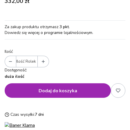
Cena
332,00 zł
Za zakup produktu otrzymasz
3 pkt
.
Dowiedz się
więcej o programie lojalnościowym.
Ilość
Ilość Rolek
Dostępność:
duża ilość
Dodaj do koszyka
Czas wysyłki:
7 dni