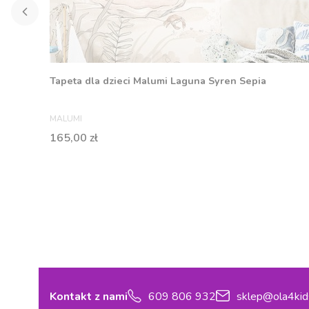
Tapeta dla dzieci Malumi Laguna Syren Sepia
PRODUCENT
MALUMI
Cena
165,00 zł
Kontakt z nami
609 806 932
sklep@ola4kid