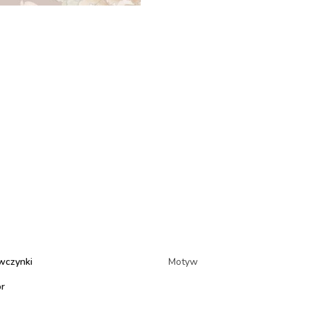
wczynki
Motyw
or