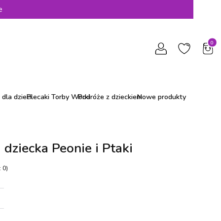
e
Produ
dla dzieci
Plecaki Torby Worki
Podróże z dzieckiem
Nowe produkty
dziecka Peonie i Ptaki
 0)