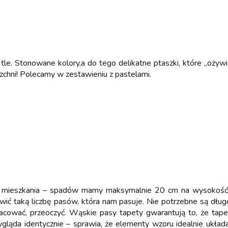
. Stonowane kolory,a do tego delikatne ptaszki, które „ożywiaj
erzchni! Polecamy w zestawieniu z pastelami.
 mieszkania – spadów mamy maksymalnie 20 cm na wysokość. 
ić taką liczbę pasów, która nam pasuje. Nie potrzebne są dług
szacować, przeoczyć. Wąskie pasy tapety gwarantują to, że tap
ąda identycznie – sprawia, że elementy wzoru idealnie układają 