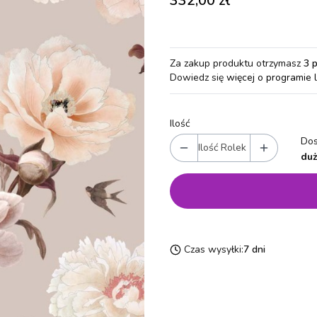
332,00 zł
Za zakup produktu otrzymasz
3 
Dowiedz się
więcej o programie 
Ilość
Dos
Ilość Rolek
duż
Czas wysyłki:
7 dni