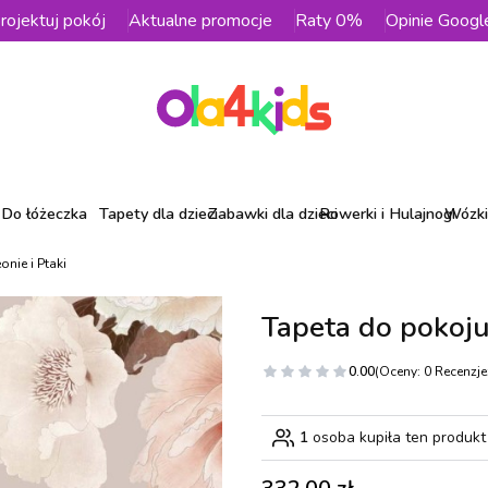
rojektuj pokój
Aktualne promocje
Raty 0%
Opinie Googl
Do łóżeczka
Tapety dla dzieci
Zabawki dla dzieci
Rowerki i Hulajnogi
Wózki 
nie i Ptaki
Tapeta do pokoju 
0.00
(Oceny: 0 Recenzje:
1
osoba kupiła ten produkt
Cena