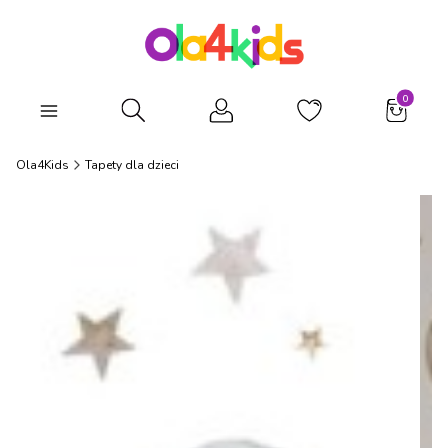
Produkty
Otwórz wyszukiwarkę
Ola4Kids
Tapety dla dzieci