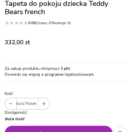
Tapeta do pokoju dziecka Teddy
Bears french
0.00
(Oceny: 0 Recenzje: 0)
Cena
332,00 zł
Za zakup produktu otrzymasz
3 pkt
.
Dowiedz się
więcej o programie lojalnościowym.
Ilość
Ilość Rolek
Dostępność:
duża ilość