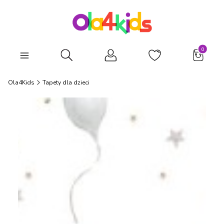
Produkty
Otwórz wyszukiwarkę
Ola4Kids
Tapety dla dzieci