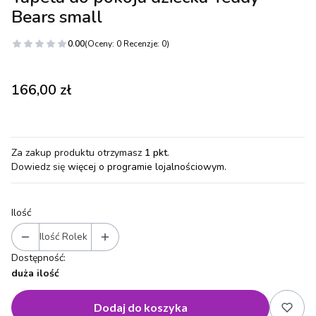
Bears small
0.00
(Oceny: 0 Recenzje: 0)
Cena
166,00 zł
Za zakup produktu otrzymasz
1 pkt
.
Dowiedz się
więcej o programie lojalnościowym.
Ilość
Ilość Rolek
Dostępność:
duża ilość
Dodaj do koszyka