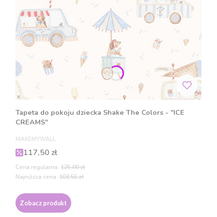
Tapeta do pokoju dziecka Shake The Colors - "ICE
CREAMS"
PRODUCENT
MAKEMYWALL
Cena promocyjna
117,50 zł
Cena regularna:
125,00 zł
Najniższa cena:
103,55 zł
Zobacz produkt