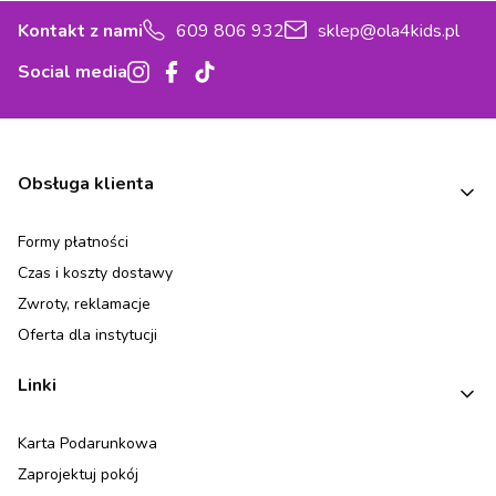
Kontakt z nami
609 806 932
sklep@ola4kids.pl
Social media
Linki w stopce
Obsługa klienta
Formy płatności
Czas i koszty dostawy
Zwroty, reklamacje
Oferta dla instytucji
Linki
Karta Podarunkowa
Zaprojektuj pokój