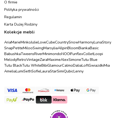
O firmie
Polityka prywatności
Regulamin
Karta Dużej Rodziny
Kolekcje mebli
Aria
Marie
Minko
Julie
Love
Cube
Country
Snow
Harmony
Luna
Story
Snap
Petite
Miloo
Swing
Marsylia
Allpin
Bloom
Bianka
Basic
Babushka
Tweens
River
Minimondo
NOOI
Funflex
Collet
Loopi
Melody
Retro
Vintage
Zara
Maxime
Alex
Simone
Tutu Blue
Tutu Black
Tutu White
Bibi
Glamour
Calmo
Dalia
Loft
Gwiazdki
Mia
Amelia
Lumi
Seth
Sofie
Laura
Star
Simi
Qubic
Lenny