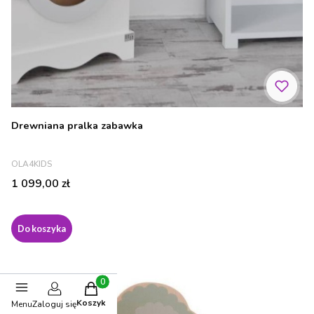
Drewniana pralka zabawka
PRODUCENT
OLA4KIDS
Cena
1 099,00 zł
Do koszyka
Produkty w koszyku: 0. Zobacz szczegóły
Koszyk
Menu
Zaloguj się