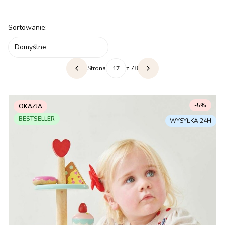
Koniec filtrów
Lista produktów
Sortowanie:
Domyślne
Strona
z 78
Poprzednie produkty
Następne produkty
-5%
OKAZJA
BESTSELLER