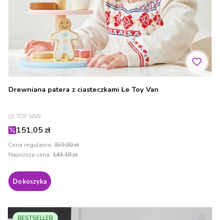
Drewniana patera z ciasteczkami Le Toy Van
PRODUCENT
LE TOY VAN
Cena promocyjna
151,05 zł
Cena regularna:
159,00 zł
Najniższa cena:
143,10 zł
Do koszyka
BESTSELLER