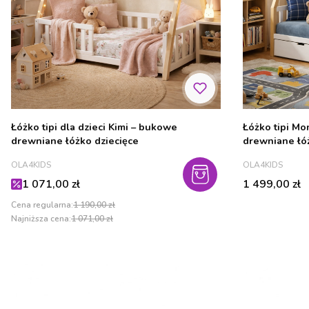
Łóżko tipi dla dzieci Kimi – bukowe
Łóżko tipi Mon
drewniane łóżko dziecięce
drewniane łó
PRODUCENT
PRODUCENT
OLA4KIDS
OLA4KIDS
Cena promocyjna
Cena
1 071,00 zł
1 499,00 zł
Cena regularna:
1 190,00 zł
Najniższa cena:
1 071,00 zł