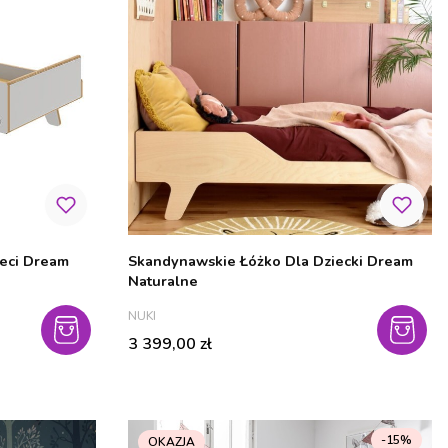
eci Dream
Skandynawskie Łóżko Dla Dziecki Dream
Naturalne
PRODUCENT
NUKI
Cena
3 399,00 zł
-15%
OKAZJA