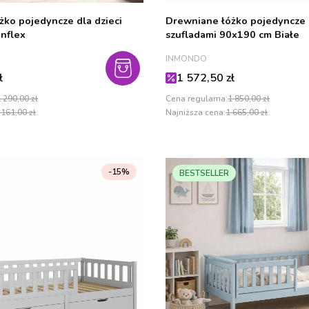
ko pojedyncze dla dzieci
Drewniane łóżko pojedyncze 
nflex
szufladami 90x190 cm Białe
PRODUCENT
INMONDO
cyjna
Cena promocyjna
ł
1 572,50 zł
 290,00 zł
Cena regularna:
1 850,00 zł
 161,00 zł
Najniższa cena:
1 665,00 zł
-15%
BESTSELLER