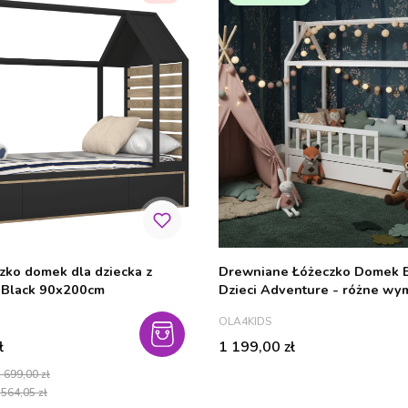
zko domek dla dziecka z
Drewniane Łóżeczko Domek 
u Black 90x200cm
Dzieci Adventure - różne wy
PRODUCENT
OLA4KIDS
cyjna
Cena
ł
1 199,00 zł
 699,00 zł
 564,05 zł