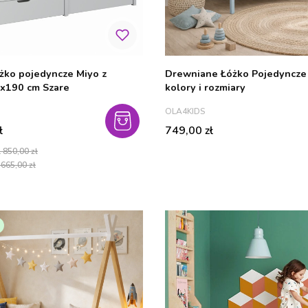
żko pojedyncze Miyo z
Drewniane Łóżko Pojedyncze
0x190 cm Szare
kolory i rozmiary
PRODUCENT
OLA4KIDS
cyjna
Cena
ł
749,00 zł
 850,00 zł
 665,00 zł