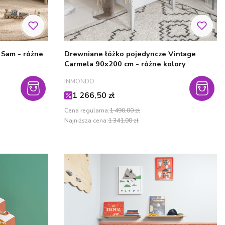
 Sam - różne
Drewniane łóżko pojedyncze Vintage
Carmela 90x200 cm - różne kolory
PRODUCENT
INMONDO
Cena promocyjna
1 266,50 zł
Cena regularna:
1 490,00 zł
Najniższa cena:
1 341,00 zł