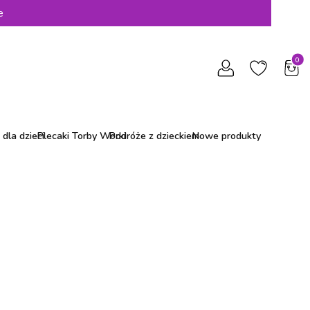
e
Produ
dla dzieci
Plecaki Torby Worki
Podróże z dzieckiem
Nowe produkty