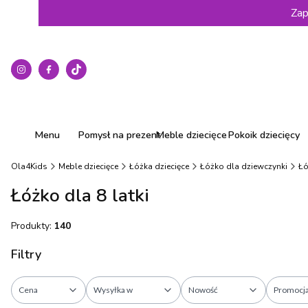
Zap
Menu
Pomysł na prezent
Meble dziecięce
Pokoik dziecięcy
Ola4Kids
Meble dziecięce
Łóżka dziecięce
Łóżko dla dziewczynki
Łó
Łóżko dla 8 latki
Produkty:
140
Filtry
Cena
Wysyłka w
Nowość
Promocj