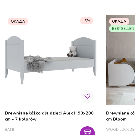
-5%
OKAZJA
OKAZJA
BESTSELLER
Drewniane łóżko dla dzieci Alex II 90x200
Drewniane łó
cm - 7 kolorów
cm Bloom
PRODUCENT
PRODUCENT
BAMI
WOOD LUCK DE