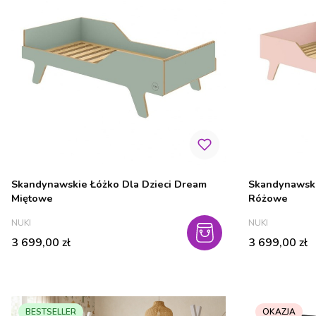
Skandynawskie Łóżko Dla Dzieci Dream
Skandynawski
Miętowe
Różowe
PRODUCENT
PRODUCENT
NUKI
NUKI
Cena
Cena
3 699,00 zł
3 699,00 zł
BESTSELLER
OKAZJA