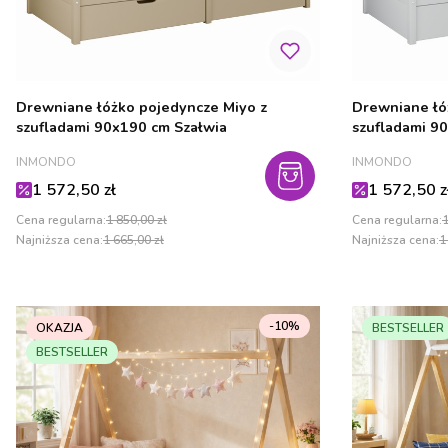
Drewniane łóżko pojedyncze Miyo z
Drewniane łó
szufladami 90x190 cm Szałwia
szufladami 9
PRODUCENT
PRODUCENT
INMONDO
INMONDO
Cena promocyjna
Cena promo
1 572,50 zł
1 572,50 z
Cena regularna:
1 850,00 zł
Cena regularna:
1
Najniższa cena:
1 665,00 zł
Najniższa cena:
1
-10%
OKAZJA
BESTSELLER
BESTSELLER