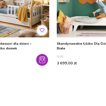
tessori dla dzieci –
Skandynawskie Łóżko Dla Dzi
żko domek
Białe
PRODUCENT
NUKI
Cena
3 699,00 zł