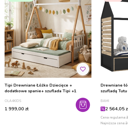
Tipi Drewniane Łóżko Dziecięce +
Drewniane łó
dodatkowe spanie+ szuflada Tipi +1
szufladą Tut
PRODUCENT
PRODUCENT
OLA4KIDS
BAMI
Cena
Cena promo
1 999,00 zł
2 564,05 z
Cena regularna:
2
Najniższa cena:
2