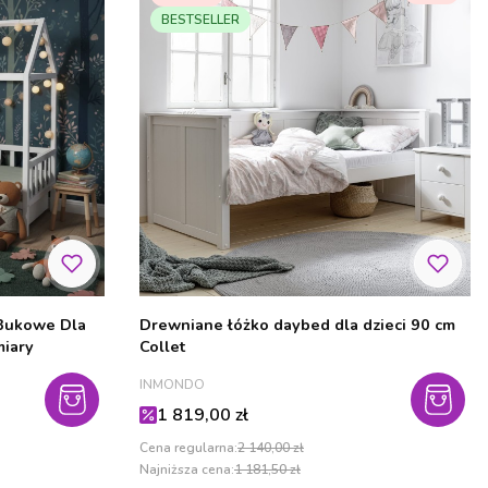
BESTSELLER
Bukowe Dla
Drewniane łóżko daybed dla dzieci 90 cm
miary
Collet
PRODUCENT
INMONDO
Cena promocyjna
1 819,00 zł
Cena regularna:
2 140,00 zł
Najniższa cena:
1 181,50 zł