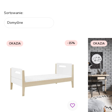
Koniec filtrów
Lista produktów
Sortowanie:
Domyślne
-15%
OKAZJA
OKAZJA