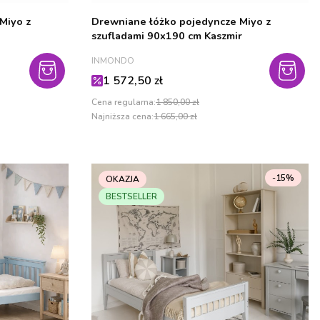
Miyo z
Drewniane łóżko pojedyncze Miyo z
szufladami 90x190 cm Kaszmir
PRODUCENT
INMONDO
Cena promocyjna
1 572,50 zł
Cena regularna:
1 850,00 zł
Najniższa cena:
1 665,00 zł
-15%
OKAZJA
BESTSELLER