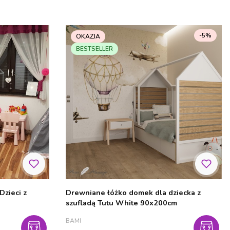
-5%
OKAZJA
BESTSELLER
zieci z
Drewniane łóżko domek dla dziecka z
szufladą Tutu White 90x200cm
PRODUCENT
BAMI