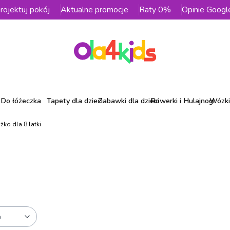
rojektuj pokój
Aktualne promocje
Raty 0%
Opinie Googl
Do łóżeczka
Tapety dla dzieci
Zabawki dla dzieci
Rowerki i Hulajnogi
Wózki 
żko dla 8 latki
a