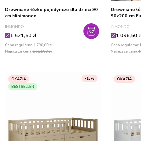
Drewniane łóżko pojedyncze dla dzieci 90
Drewniane łóż
cm Minimondo
90x200 cm Fu
PRODUCENT
PRODUCENT
INMONDO
INMONDO
Cena promocyjna
Cena promo
1 521,50 zł
1 096,50 z
Cena regularna:
1 790,00 zł
Cena regularna:
1
Najniższa cena:
1 611,00 zł
Najniższa cena:
1
-15%
OKAZJA
OKAZJA
BESTSELLER