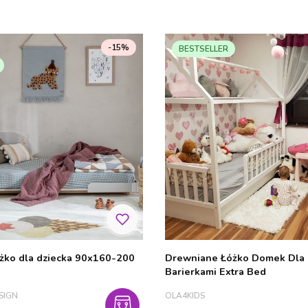
-15%
BESTSELLER
żko dla dziecka 90x160-200
Drewniane Łóżko Domek Dla D
Barierkami Extra Bed
PRODUCENT
SIGN
OLA4KIDS